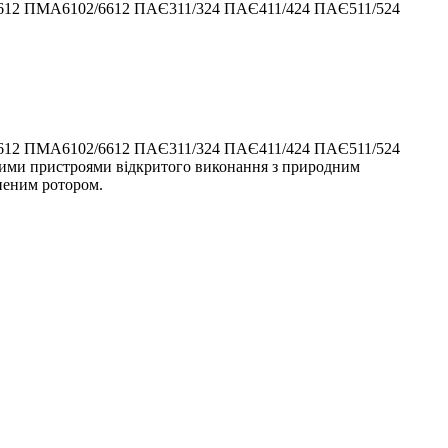
612 ПМА6102/6612 ПАЄ311/324 ПАЄ411/424 ПАЄ511/524
612 ПМА6102/6612 ПАЄ311/324 ПАЄ411/424 ПАЄ511/524
и пристроями відкритого виконання з природним
неним ротором.