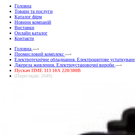
Головна
Товари та послуги
Каталог фірм
Новини компаній
Виставки
Онлайн каталог
Контакти
Головна
—›
Промисловий комплекс
—›
Електротехнічне обладнання. Електрощитове устаткуванн
Джерела живлення. Електроустановочні вироби
—›
Пускач ПМЕ 113 10А 220/380В
(Переглядів: 2049)