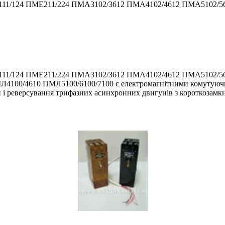
Е111/124 ПМЕ211/224 ПМА3102/3612 ПМА4102/4612 ПМА5102/5
Е111/124 ПМЕ211/224 ПМА3102/3612 ПМА4102/4612 ПМА5102/5
00/4610 ПМЛ5100/6100/7100 є електромагнітними комутуючим
 і реверсування трифазних асинхронних двигунів з короткозамк