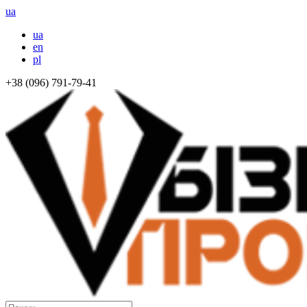
ua
ua
en
pl
+38 (096) 791-79-41