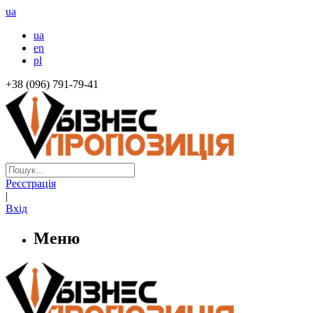
ua
ua
en
pl
+38 (096) 791-79-41
Реєстрація
|
Вхід
Меню