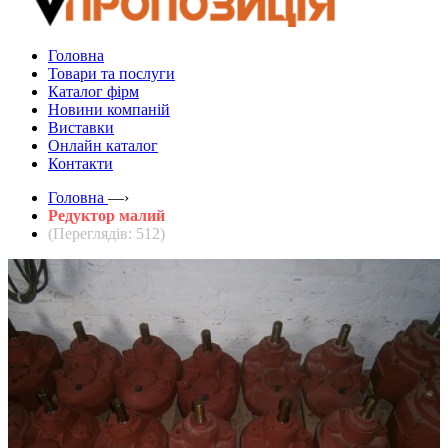
Головна
Товари та послуги
Каталог фірм
Новини компаній
Виставки
Онлайн каталог
Контакти
Головна
—›
Редуктор малий
(Переглядів: 512)