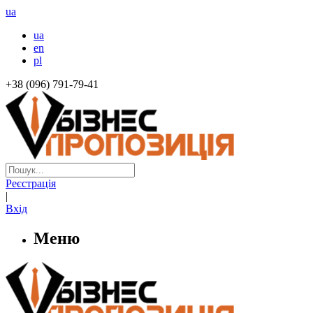
ua
ua
en
pl
+38 (096) 791-79-41
Реєстрація
|
Вхід
Меню