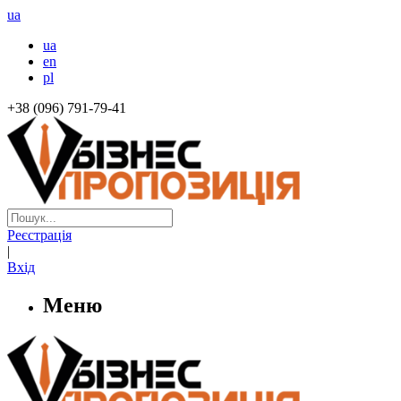
ua
ua
en
pl
+38 (096) 791-79-41
Реєстрація
|
Вхід
Меню