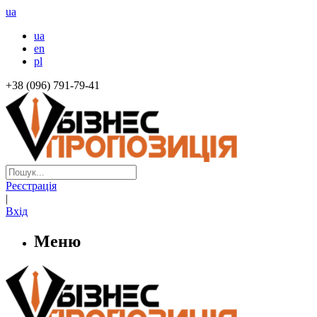
ua
ua
en
pl
+38 (096) 791-79-41
Реєстрація
|
Вхід
Меню