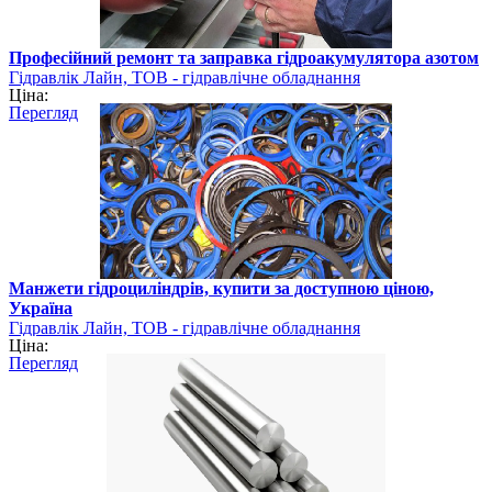
Професійний ремонт та заправка гідроакумулятора азотом
Гідравлік Лайн, ТОВ - гідравлічне обладнання
Ціна:
Перегляд
Манжети гідроциліндрів, купити за доступною ціною,
Україна
Гідравлік Лайн, ТОВ - гідравлічне обладнання
Ціна:
Перегляд