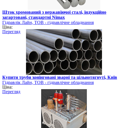
Шток хромований з нержавіючої сталі, індукційно
загартовані, стандартні Nimax
Гідравлік Лайн, ТОВ - гідравлічне обладнання
Ціна:
Перегляд
Купити труби хонінговані зварні та цільнотягнуті, Київ
Гідравлік Лайн, ТОВ - гідравлічне обладнання
Ціна:
Перегляд