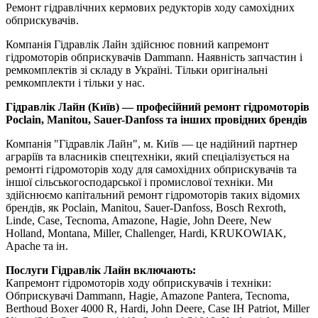
Ремонт гідравлічних кермових редукторів ходу самохідних
обприскувачів.
Компанія Гідравлік Лайн здійснює повний капремонт
гідромоторів обприскувачів Dammann. Наявність запчастин і
ремкомплектів зі складу в Україні. Тільки оригінальні
ремкомплекти і тільки у нас.
Гідравлік Лайн (Київ) — професійний ремонт гідромоторів
Poclain, Manitou, Sauer-Danfoss та інших провідних брендів
Компанія "Гідравлік Лайн", м. Київ — це надійний партнер
аграріїв та власників спецтехніки, який спеціалізується на
ремонті гідромоторів ходу для самохідних обприскувачів та
іншої сільськогосподарської і промислової техніки. Ми
здійснюємо капітальний ремонт гідромоторів таких відомих
брендів, як Poclain, Manitou, Sauer-Danfoss, Bosch Rexroth,
Linde, Case, Tecnoma, Amazone, Hagie, John Deere, New
Holland, Montana, Miller, Challenger, Hardi, KRUKOWIAK,
Apache та ін.
Послуги Гідравлік Лайн включають:
Капремонт гідромоторів ходу обприскувачів і техніки:
Обприскувачі Dammann, Hagie, Amazone Pantera, Tecnoma,
Berthoud Boxer 4000 R, Hardi, John Deere, Case IH Patriot, Miller