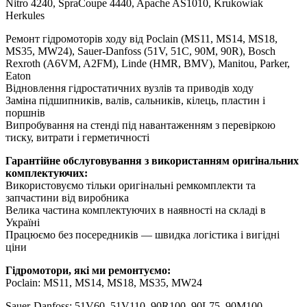
Nitro 4240, SpraCoupe 4440, Apache AS1010, Krukowiak
Herkules
Ремонт гідромоторів ходу від Poclain (MS11, MS14, MS18,
MS35, MW24), Sauer-Danfoss (51V, 51C, 90M, 90R), Bosch
Rexroth (A6VM, A2FM), Linde (HMR, BMV), Manitou, Parker,
Eaton
Відновлення гідростатичних вузлів та приводів ходу
Заміна підшипників, валів, сальників, кілець, пластин і
поршнів
Випробування на стенді під навантаженням з перевіркою
тиску, витрати і герметичності
Гарантійне обслуговування з використанням оригінальних
комплектуючих:
Використовуємо тільки оригінальні ремкомплекти та
запчастини від виробника
Велика частина комплектуючих в наявності на складі в
Україні
Працюємо без посередників — швидка логістика і вигідні
ціни
Гідромотори, які ми ремонтуємо:
Poclain: MS11, MS14, MS18, MS35, MW24
Sauer-Danfoss: 51V60, 51V110, 90R100, 90L75, 90M100