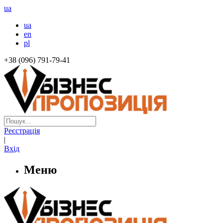
ua
ua
en
pl
+38 (096) 791-79-41
Реєстрація
|
Вхід
Меню