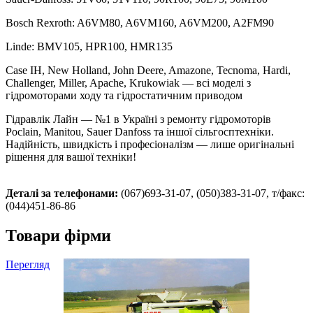
Bosch Rexroth: A6VM80, A6VM160, A6VM200, A2FM90
Linde: BMV105, HPR100, HMR135
Case IH, New Holland, John Deere, Amazone, Tecnoma, Hardi,
Challenger, Miller, Apache, Krukowiak — всі моделі з
гідромоторами ходу та гідростатичним приводом
Гідравлік Лайн — №1 в Україні з ремонту гідромоторів
Poclain, Manitou, Sauer Danfoss та іншої сільгосптехніки.
Надійність, швидкість і професіоналізм — лише оригінальні
рішення для вашої техніки!
Деталі за телефонами:
(067)693-31-07, (050)383-31-07, т/факс:
(044)451-86-86
Товари фірми
Перегляд