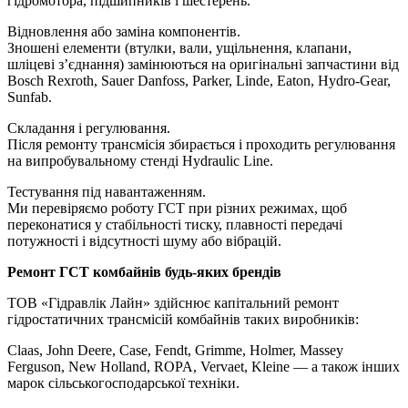
гідромотора, підшипників і шестерень.
Відновлення або заміна компонентів.
Зношені елементи (втулки, вали, ущільнення, клапани,
шліцеві з’єднання) замінюються на оригінальні запчастини від
Bosch Rexroth, Sauer Danfoss, Parker, Linde, Eaton, Hydro-Gear,
Sunfab.
Складання і регулювання.
Після ремонту трансмісія збирається і проходить регулювання
на випробувальному стенді Hydraulic Line.
Тестування під навантаженням.
Ми перевіряємо роботу ГСТ при різних режимах, щоб
переконатися у стабільності тиску, плавності передачі
потужності і відсутності шуму або вібрацій.
Ремонт ГСТ комбайнів будь-яких брендів
ТОВ «Гідравлік Лайн» здійснює капітальний ремонт
гідростатичних трансмісій комбайнів таких виробників:
Claas, John Deere, Case, Fendt, Grimme, Holmer, Massey
Ferguson, New Holland, ROPA, Vervaet, Kleine — а також інших
марок сільськогосподарської техніки.