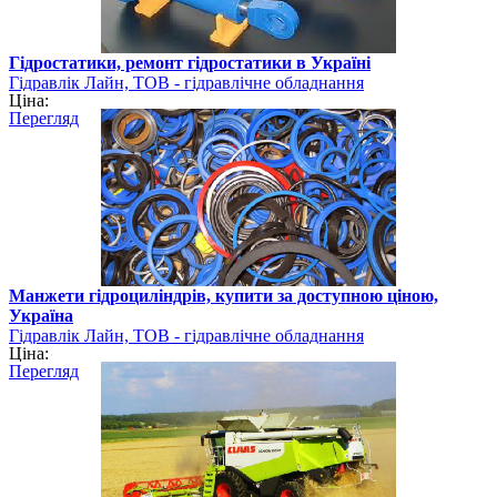
Гідростатики, ремонт гідростатики в Україні
Гідравлік Лайн, ТОВ - гідравлічне обладнання
Ціна:
Перегляд
Манжети гідроциліндрів, купити за доступною ціною,
Україна
Гідравлік Лайн, ТОВ - гідравлічне обладнання
Ціна:
Перегляд