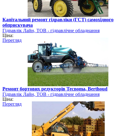
Капітальний ремонт гідравліки (ГСТ) самохідного
обприскувача
Гідравлік Лайн, ТОВ - гідравлічне обладнання
Ціна:
Перегляд
Ремонт бортових редукторів Tecnoma, Berthoud
Гідравлік Лайн, ТОВ - гідравлічне обладнання
Ціна:
Перегляд