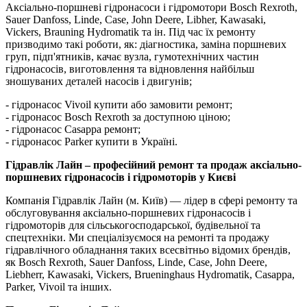
Аксіально-поршневі гідронасоси і гідромотори Bosch Rexroth,
Sauer Danfoss, Linde, Case, John Deere, Libher, Kawasaki,
Vickers, Brauning Hydromatik та ін. Під час їх ремонту
призводимо такі роботи, як: діагностика, заміна поршневих
груп, підп'ятників, качає вузла, гумотехнічних частин
гідронасосів, виготовлення та відновлення найбільш
зношуваних деталей насосів і двигунів;
- гідронасос Vivoil купити або замовити ремонт;
- гідронасос Bosch Rexroth за доступною ціною;
- гідронасос Casappa ремонт;
- гідронасос Parker купити в Україні.
Гідравлік Лайн – професійний ремонт та продаж аксіально-
поршневих гідронасосів і гідромоторів у Києві
Компанія Гідравлік Лайн (м. Київ) — лідер в сфері ремонту та
обслуговування аксіально-поршневих гідронасосів і
гідромоторів для сільськогосподарської, будівельної та
спецтехніки. Ми спеціалізуємося на ремонті та продажу
гідравлічного обладнання таких всесвітньо відомих брендів,
як Bosch Rexroth, Sauer Danfoss, Linde, Case, John Deere,
Liebherr, Kawasaki, Vickers, Brueninghaus Hydromatik, Casappa,
Parker, Vivoil та інших.