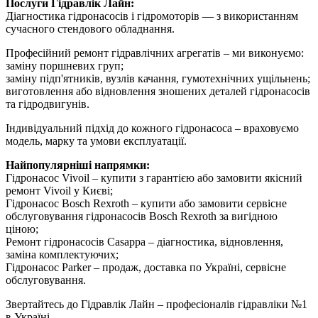
Послуги Гідравлік Лайн:
Діагностика гідронасосів і гідромоторів — з використанням
сучасного стендового обладнання.
Професійний ремонт гідравлічних агрегатів – ми виконуємо:
заміну поршневих груп;
заміну підп'ятників, вузлів качання, гумотехнічних ущільнень;
виготовлення або відновлення зношених деталей гідронасосів
та гідродвигунів.
Індивідуальний підхід до кожного гідронасоса – враховуємо
модель, марку та умови експлуатації.
Найпопулярніші напрямки:
Гідронасос Vivoil – купити з гарантією або замовити якісний
ремонт Vivoil у Києві;
Гідронасос Bosch Rexroth – купити або замовити сервісне
обслуговування гідронасосів Bosch Rexroth за вигідною
ціною;
Ремонт гідронасосів Casappa – діагностика, відновлення,
заміна комплектуючих;
Гідронасос Parker – продаж, доставка по Україні, сервісне
обслуговування.
Звертайтесь до Гідравлік Лайн – професіоналів гідравліки №1
в Україні.