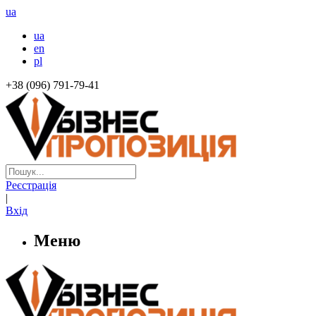
ua
ua
en
pl
+38 (096) 791-79-41
Реєстрація
|
Вхід
Меню