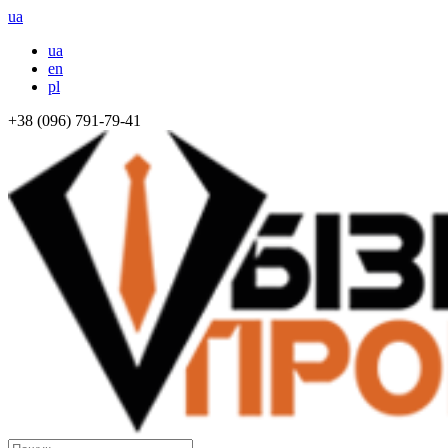
ua
ua
en
pl
+38 (096) 791-79-41