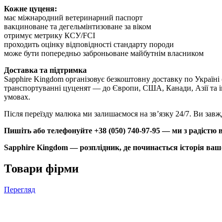
Кожне цуценя:
має міжнародний ветеринарний паспорт
вакциноване та дегельмінтизоване за віком
отримує метрику КСУ/FCI
проходить оцінку відповідності стандарту породи
може бути попередньо заброньоване майбутнім власником
Доставка та підтримка
Sapphire Kingdom організовує безкоштовну доставку по Україні
транспортуванні цуценят — до Європи, США, Канади, Азії та ін
умовах.
Після переїзду малюка ми залишаємося на зв’язку 24/7. Ви завж
Пишіть або телефонуйте +38 (050) 740-97-95 — ми з радістю 
Sapphire Kingdom — розплідник, де починається історія вашо
Товари фірми
Перегляд