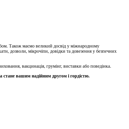
собом. Також маємо великий досвід у міжнародному
ти, дозволи, мікрочіпи, довідки та довезення у безпечних
иховання, вакцинація, грумінг, виставки або поведінка.
ка стане вашим надійним другом і гордістю.