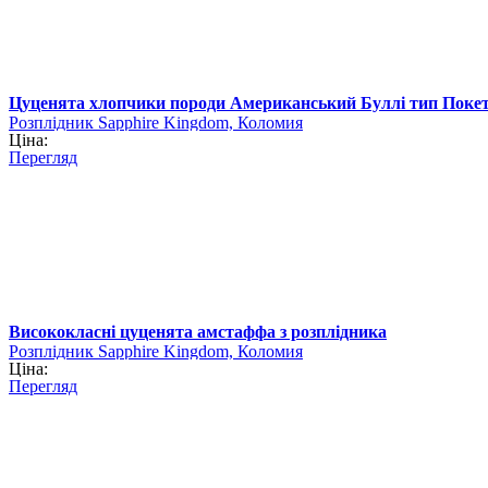
Цуценята хлопчики породи Американський Буллі тип Поке
Розплідник Sapphire Kingdom, Коломия
Ціна:
Перегляд
Висококласні цуценята амстаффа з розплідника
Розплідник Sapphire Kingdom, Коломия
Ціна:
Перегляд