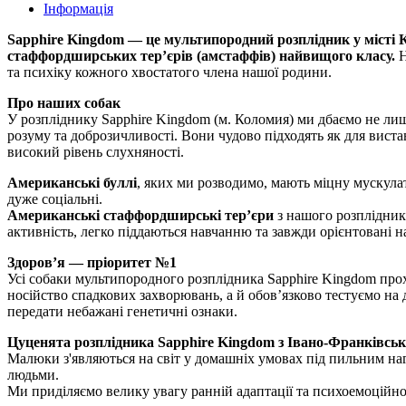
Інформація
Sapphire Kingdom — це мультипородний розплідник у місті К
стаффордширських тер’єрів (амстаффів) найвищого класу.
Н
та психіку кожного хвостатого члена нашої родини.
Про наших собак
У розпліднику Sapphire Kingdom (м. Коломия) ми дбаємо не лише
розуму та доброзичливості. Вони чудово підходять як для вистав
високий рівень слухняності.
Американські буллі
, яких ми розводимо, мають міцну мускулат
дуже соціальні.
Американські стаффордширські тер’єри
з нашого розплідника
активність, легко піддаються навчанню та завжди орієнтовані н
Здоров’я — пріоритет №1
Усі собаки мультипородного розплідника Sapphire Kingdom прох
носійство спадкових захворювань, а й обов’язково тестуємо на 
передати небажані генетичні ознаки.
Цуценята розплідника Sapphire Kingdom з Івано-Франківсько
Малюки з'являються на світ у домашніх умовах під пильним нагл
людьми.
Ми приділяємо велику увагу ранній адаптації та психоемоційном