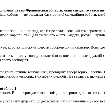
оломия, Івано-Франківська область, який спеціалізується на
аші собаки — це результат багаторічної селекційної роботи, гли
 про зовнішній вигляд, але й про збалансований темперамент і в
кової кар’єри, так і для сімейного життя. Віддані, розумні, врі
уру, коротку блискучу шерсть і добродушний характер. Вони ідеа
 мають виразну голову, сильне тіло та впевнений, але дружній х
а свого господаря.
одять генетичне тестування у провідних лабораторіях Laboklin (
дисплазію кульшових і ліктьових суглобів. Це гарантує, що наші 
ї області
ядом. Вони отримують все необхідне з перших днів життя: якісне 
у розвитку цуценят, що дозволяє їм бути впевненими у собі та г