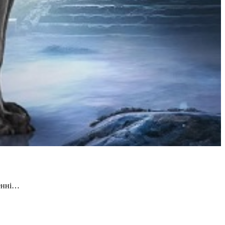
денні…