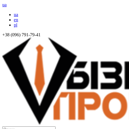
ua
ua
en
pl
+38 (096) 791-79-41