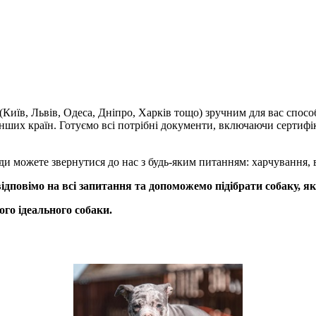
 (Київ, Львів, Одеса, Дніпро, Харків тощо) зручним для вас спо
ших країн. Готуємо всі потрібні документи, включаючи сертифіка
ди можете звернутися до нас з будь-яким питанням: харчування, в
відповімо на всі запитання та допоможемо підібрати собаку, я
го ідеального собаки.