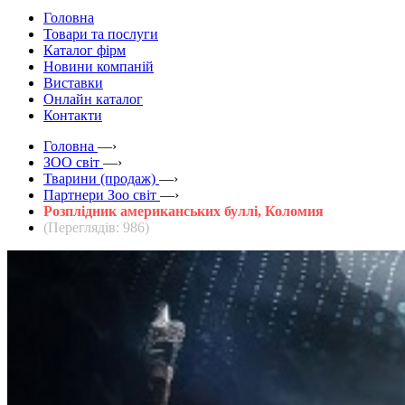
Головна
Товари та послуги
Каталог фірм
Новини компаній
Виставки
Онлайн каталог
Контакти
Головна
—›
ЗOO світ
—›
Тварини (продаж)
—›
Партнери Зоо світ
—›
Розплідник американських буллі, Коломия
(Переглядів: 986)