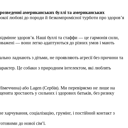
 розведенні американських буллі та американських
бокої любові до породи й безкомпромісної турботи про здоров’я
ідмінне здоров’я. Наші буллі та стаффи — це гармонія сили,
вноважені — вони легко адаптуються до різних умов і мають
льно ладнають з дітьми, не проявляють агресії без причини та
арактер. Це собаки з природним інтелектом, які люблять
Німеччина) або Lagen (Сербія). Ми перевіряємо не лише на
щенята зростають у сильних і здорових батьків, без ризику
харчування, соціалізацію, грумінг, і постійний контакт з
отовими до нової сім’ї.