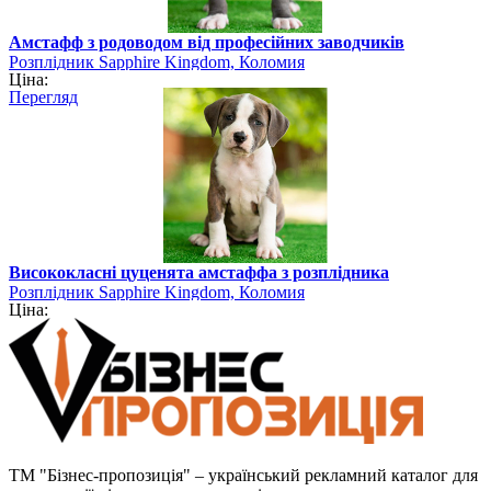
Амстафф з родоводом від професійних заводчиків
Розплідник Sapphire Kingdom, Коломия
Ціна:
Перегляд
Висококласні цуценята амстаффа з розплідника
Розплідник Sapphire Kingdom, Коломия
Ціна:
ТМ "Бізнес-пропозиція" – український рекламний каталог для