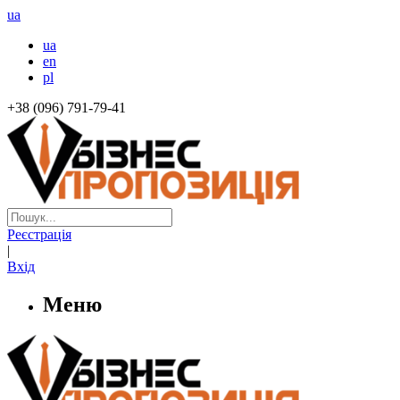
ua
ua
en
pl
+38 (096) 791-79-41
Реєстрація
|
Вхід
Меню