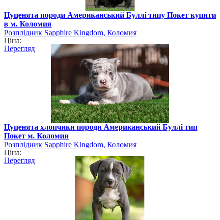
Цуценята породи Американський Буллі типу Покет купити
в м. Коломия
Розплідник Sapphire Kingdom, Коломия
Ціна:
Перегляд
Цуценята хлопчики породи Американський Буллі тип
Покет м. Коломия
Розплідник Sapphire Kingdom, Коломия
Ціна:
Перегляд