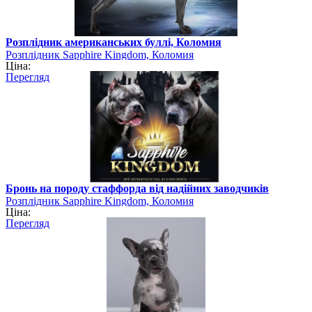
Розплідник американських буллі, Коломия
Розплідник Sapphire Kingdom, Коломия
Ціна:
Перегляд
Бронь на породу стаффорда від надійних заводчиків
Розплідник Sapphire Kingdom, Коломия
Ціна:
Перегляд