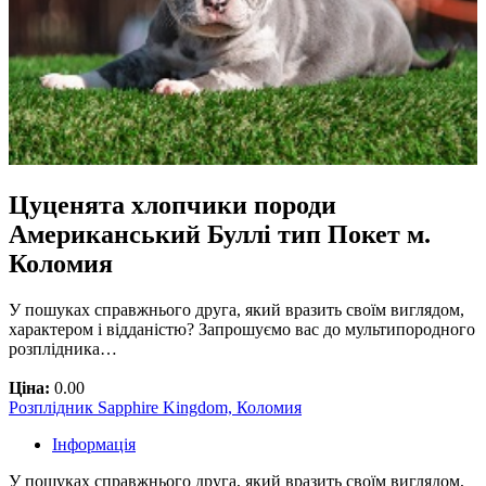
Цуценята хлопчики породи
Американський Буллі тип Покет м.
Коломия
У пошуках справжнього друга, який вразить своїм виглядом,
характером і відданістю? Запрошуємо вас до мультипородного
розплідника…
Ціна:
0.00
Розплідник Sapphire Kingdom, Коломия
Інформація
У пошуках справжнього друга, який вразить своїм виглядом,