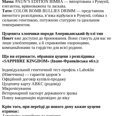
Мама:
PAUN’S EDITION BIMBA — імпортована з Румунії,
елегантна, врівноважена та ласкава.
Тато:
COLOR BOMB BULLIES DRIMM — представник
іменитого розплідника, вʼязка відбулася в Румунії, собака з
сильною генетикою, потужною статурою та ідеальним
темпераментом.
Цуценята хлопчики породи
Американський буллі тип
Покет
вже доступні до бронювання. Вони стануть для вас не
лише улюбленцями, а й справжніми охоронцями,
компаньйонами та гордістю для всієї родини.
Що ви отримаєте, обравши цуценя з розплідника
«SAPPHIRE KINGDOM» (Івано-Франківська обл.):
Індивідуальний генетичний тест-профіль з Laboklin
(Німеччина) — гарантія здоров’я
Офіційний договір купівлі-продажу
Цуценячу карту ABKC (родовід)
Мікрочіпування
Ветеринарний паспорт державного зразка
Повну вакцинацію відповідно до віку
Крім того, при переїзді до нового дому кожне цуценя
отримає:
Амуніцію: нашийник та повідець