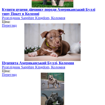
Купити цуценя дівчинку породи Американський Буллі
типу Покет в Коломиї
Розплідник Sapphire Kingdom, Коломия
Ціна:
Перегляд
Цуценята Американський Буллі, Коломия
Розплідник Sapphire Kingdom, Коломия
Ціна:
Перегляд