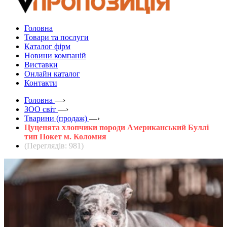
Головна
Товари та послуги
Каталог фірм
Новини компаній
Виставки
Онлайн каталог
Контакти
Головна
—›
ЗOO світ
—›
Тварини (продаж)
—›
Цуценята хлопчики породи Американський Буллі
тип Покет м. Коломия
(Переглядів: 981)