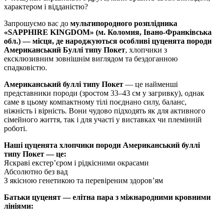
характером і відданістю?
Запрошуємо вас до
мультипородного розплідника
«SAPPHIRE KINGDOM» (м. Коломия, Івано-Франківська
обл.) — місця, де народжуються особливі цуценята породи
Американський Буллі типу Покет
, хлопчики з
ексклюзивним зовнішнім виглядом та бездоганною
спадковістю.
Американський буллі типу Покет
— це найменші
представники породи (зростом 33–43 см у загривку), однак
саме в цьому компактному тілі поєднано силу, баланс,
ніжність і вірність. Вони чудово підходять як для активного
сімейного життя, так і для участі у виставках чи племінній
роботі.
Наші цуценята хлопчики породи Американський буллі
типу Покет
— це:
Яскраві екстер’єром і рідкісними окрасами
Абсолютно без вад
З якісною генетикою та перевіреним здоров’ям
Батьки цуценят — елітна пара з міжнародними кровними
лініями: