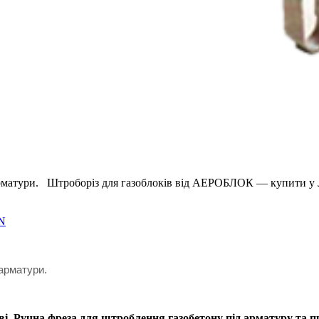
 арматури. Штроборіз для газоблоків від АЕРОБЛОК — купити у
N
арматури.
 Ручна фреза для штроблення газобетону під арматуру та про