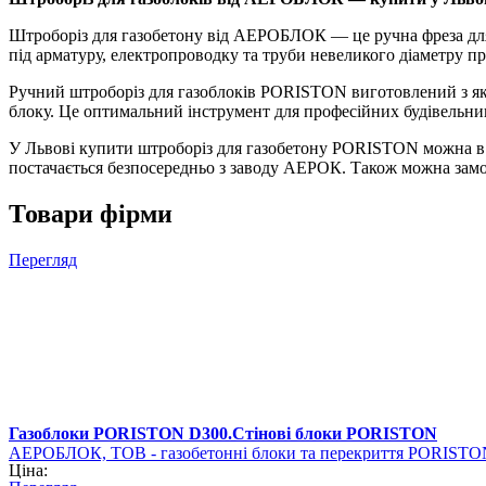
Штроборіз для газобетону від АЕРОБЛОК — це ручна фреза для
під арматуру, електропроводку та труби невеликого діаметру при
Ручний штроборіз для газоблоків PORISTON виготовлений з які
блоку. Це оптимальний інструмент для професійних будівельник
У Львові купити штроборіз для газобетону PORISTON можна в на
постачається безпосередньо з заводу АЕРОК. Також можна замов
Товари фірми
Перегляд
Газоблоки PORISTON D300.Стінові блоки PORISTON
АЕРОБЛОК, ТОВ - газобетонні блоки та перекриття PORISTO
Ціна: