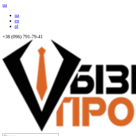
ua
ua
en
pl
+38 (096) 791-79-41