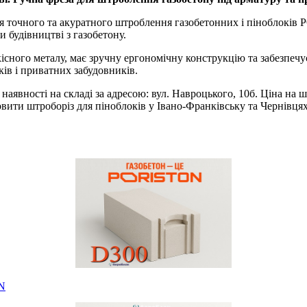
 точного та акуратного штроблення газобетонних і піноблоків 
 будівництві з газобетону.
сного металу, має зручну ергономічну конструкцію та забезпеч
ів і приватних забудовників.
явності на складі за адресою: вул. Навроцького, 10б. Ціна на ш
ити штроборіз для піноблоків у Івано-Франківську та Чернівцях,
N