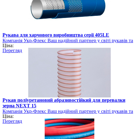
Рукава для харчового виробництва серії 405LE
Компанія Укр-Флекс Ваш надійний партнер у світі рукавів та
Ціна:
шлангів
Перегляд
Рукав поліуретановий абразивостійкий для перевалки
зерна NEXT 15
Компанія Укр-Флекс Ваш надійний партнер у світі рукавів та
Ціна:
шлангів
Перегляд