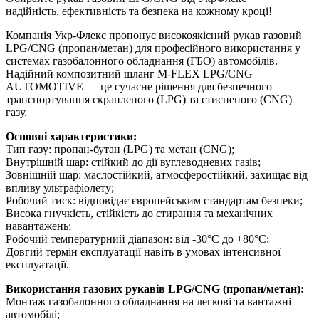
надійність, ефективність та безпека на кожному кроці!
Компанія Укр-Флекс пропонує високоякісний рукав газовий
LPG/CNG (пропан/метан) для професійного використання у
системах газобалонного обладнання (ГБО) автомобілів.
Надійний композитний шланг M-FLEX LPG/CNG
AUTOMOTIVE — це сучасне рішення для безпечного
транспортування скрапленого (LPG) та стисненого (CNG)
газу.
Основні характеристики:
Тип газу: пропан-бутан (LPG) та метан (CNG);
Внутрішній шар: стійкий до дії вуглеводневих газів;
Зовнішній шар: маслостійкий, атмосферостійкий, захищає від
впливу ультрафіолету;
Робочий тиск: відповідає європейським стандартам безпеки;
Висока гнучкість, стійкість до стирання та механічних
навантажень;
Робочий температурний діапазон: від -30°C до +80°C;
Довгий термін експлуатації навіть в умовах інтенсивної
експлуатації.
Використання газових рукавів LPG/CNG (пропан/метан):
Монтаж газобалонного обладнання на легкові та вантажні
автомобілі;