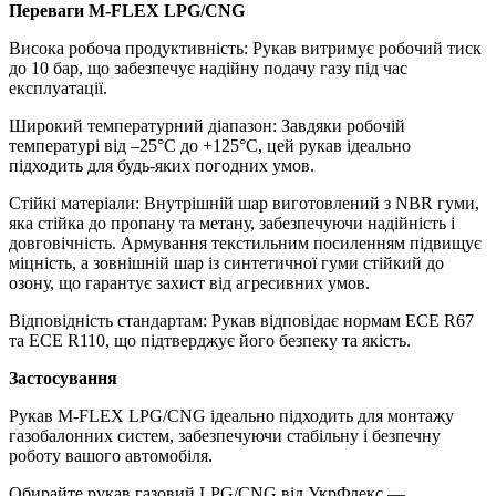
Переваги M-FLEX LPG/CNG
Висока робоча продуктивність: Рукав витримує робочий тиск
до 10 бар, що забезпечує надійну подачу газу під час
експлуатації.
Широкий температурний діапазон: Завдяки робочій
температурі від –25°С до +125°С, цей рукав ідеально
підходить для будь-яких погодних умов.
Стійкі матеріали: Внутрішній шар виготовлений з NBR гуми,
яка стійка до пропану та метану, забезпечуючи надійність і
довговічність. Армування текстильним посиленням підвищує
міцність, а зовнішній шар із синтетичної гуми стійкий до
озону, що гарантує захист від агресивних умов.
Відповідність стандартам: Рукав відповідає нормам ECE R67
та ECE R110, що підтверджує його безпеку та якість.
Застосування
Рукав M-FLEX LPG/CNG ідеально підходить для монтажу
газобалонних систем, забезпечуючи стабільну і безпечну
роботу вашого автомобіля.
Обирайте рукав газовий LPG/CNG від УкрФлекс —