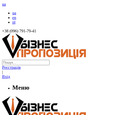
ua
ua
en
pl
+38 (096) 791-79-41
Реєстрація
|
Вхід
Меню