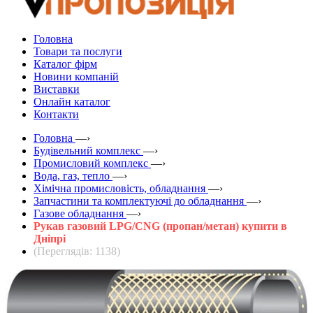
Головна
Товари та послуги
Каталог фірм
Новини компаній
Виставки
Онлайн каталог
Контакти
Головна
—›
Будівельний комплекс
—›
Промисловий комплекс
—›
Вода, газ, тепло
—›
Хімічна промисловість, обладнання
—›
Запчастини та комплектуючі до обладнання
—›
Газове обладнання
—›
Рукав газовий LPG/CNG (пропан/метан) купити в
Дніпрі
(Переглядів: 1138)