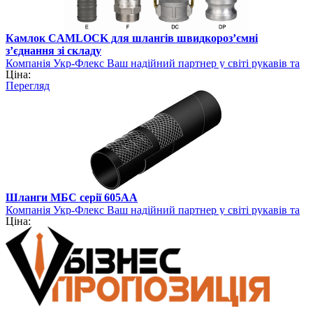
Камлок CAMLOCK для шлангів швидкороз’ємні
з’єднання зі складу
Компанія Укр-Флекс Ваш надійний партнер у світі рукавів та
Ціна:
шлангів
Перегляд
Шланги МБС серії 605АА
Компанія Укр-Флекс Ваш надійний партнер у світі рукавів та
Ціна:
шлангів