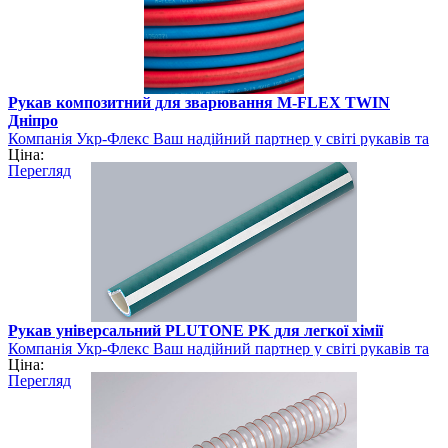
Рукав композитний для зварювання M-FLEX TWIN
Дніпро
Компанія Укр-Флекс Ваш надійний партнер у світі рукавів та
Ціна:
шлангів
Перегляд
Рукав універсальний PLUTONE PK для легкої хімії
Компанія Укр-Флекс Ваш надійний партнер у світі рукавів та
Ціна:
шлангів
Перегляд