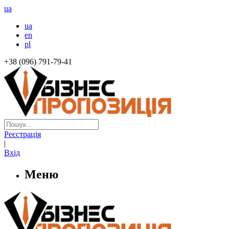
ua
ua
en
pl
+38 (096) 791-79-41
Реєстрація
|
Вхід
Меню