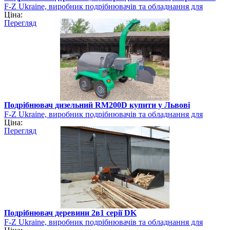
F-Z Ukraine, виробник подрібнювачів та обладнання для
Ціна:
виготовлення біопалива
Перегляд
Подрібнювач дизельний RM200D купити у Львові
F-Z Ukraine, виробник подрібнювачів та обладнання для
Ціна:
виготовлення біопалива
Перегляд
Подрібнювач деревини 2в1 серії DK
F-Z Ukraine, виробник подрібнювачів та обладнання для