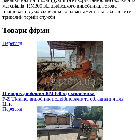
Завдяки надійній конструкції та використанню високоякісних
матеріалів, RM300 від львівського виробника, готова
працювати в умовах великого навантаження та забезпечити
тривалий термін служби.
Товари фірми
Перегляд
Щепоріз-дробарка RM300 від виробника
F-Z Ukraine, виробник подрібнювачів та обладнання для
Ціна:
виготовлення біопалива
Перегляд