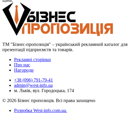
Ціна:
виготовлення біопалива
ТМ "Бізнес-пропозиція" – український рекламний каталог для
презентації підприємств та товарів.
Рекламні сторінки
Про нас
Нагороди
+38 (096) 791-79-41
admin@west-info.ua
м. Львів, вул. Городоцька, 174
© 2026 Бізнес пропозиція. Всі права захищено
Розробка West-info.com.ua
.