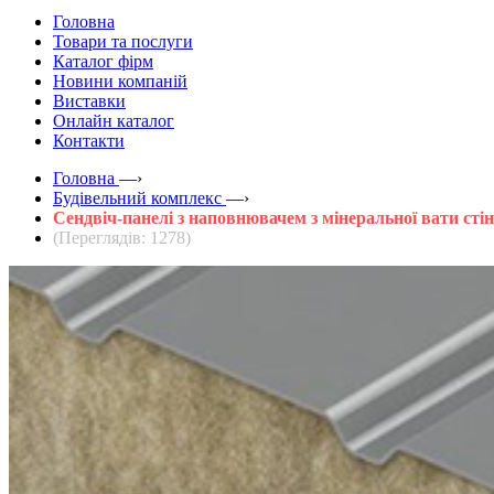
Головна
Товари та послуги
Каталог фірм
Новини компаній
Виставки
Онлайн каталог
Контакти
Головна
—›
Будівельний комплекс
—›
Сендвіч-панелі з наповнювачем з мінеральної вати стін
(Переглядів: 1278)