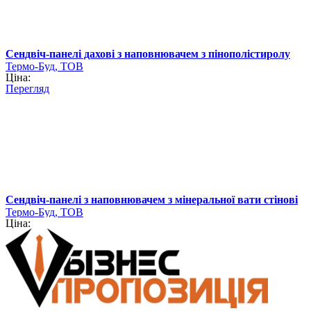
Сендвіч-панелі дахові з наповнювачем з пінополістиролу
Термо-Буд, ТОВ
Ціна:
Перегляд
Сендвіч-панелі з наповнювачем з мінеральної вати стінові
Термо-Буд, ТОВ
Ціна: