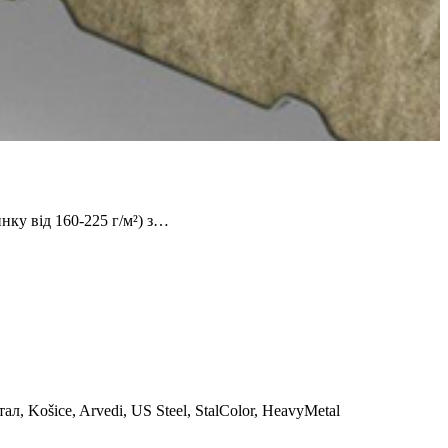
ку від 160-225 г/м²) з…
 Košice, Arvedi, US Steel, StalColor, HeavyMetal