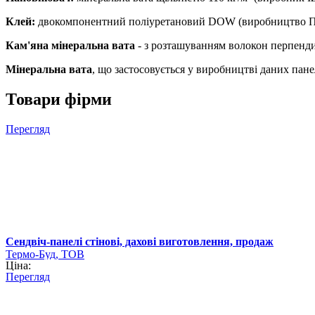
Клей:
двокомпонентний поліуретановий DOW (виробництво П
Кам'яна мінеральна вата
- з розташуванням волокон перпенди
Мінеральна вата
, що застосовується у виробництві даних пане
Товари фірми
Перегляд
Сендвіч-панелі стінові, дахові виготовлення, продаж
Термо-Буд, ТОВ
Ціна:
Перегляд