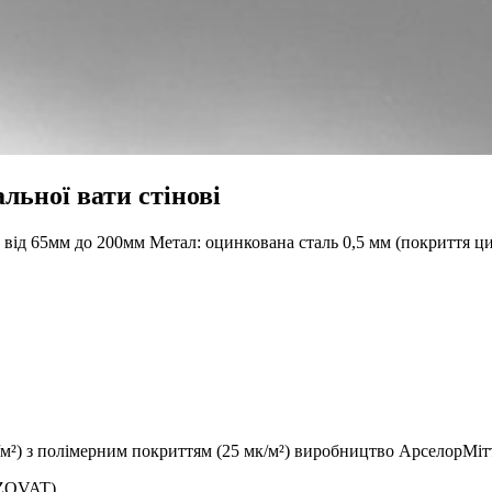
льної вати стінові
ід 65мм до 200мм Метал: оцинкована сталь 0,5 мм (покриття цин
м²) з полімерним покриттям (25 мк/м²) виробництво АрселорМіттал,
IZOVAT)