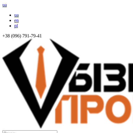
ua
ua
en
pl
+38 (096) 791-79-41