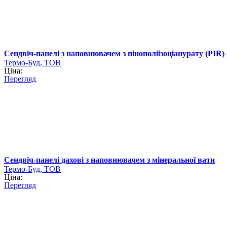
Сендвіч-панелі з наповнювачем з пінополіізоціанурату (PIR) 
Термо-Буд, ТОВ
Ціна:
Перегляд
Сендвіч-панелі дахові з наповнювачем з мінеральної вати
Термо-Буд, ТОВ
Ціна:
Перегляд