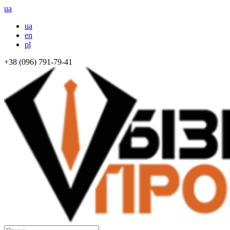
ua
ua
en
pl
+38 (096) 791-79-41