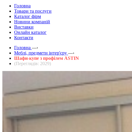
Головна
Товари та послуги
Каталог фірм
Новини компаній
Виставки
Онлайн каталог
Контакти
Головна
—›
Меблі, предмети інтер'єру
—›
Шафи-купе з профілем ASTIN
(Переглядів: 2029)