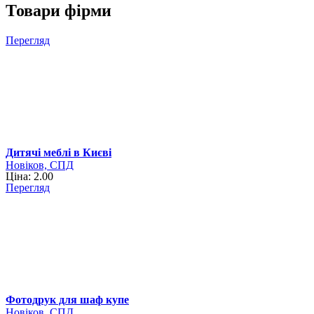
Товари фірми
Перегляд
Дитячі меблі в Києві
Новіков, СПД
Ціна: 2.00
Перегляд
Фотодрук для шаф купе
Новіков, СПД