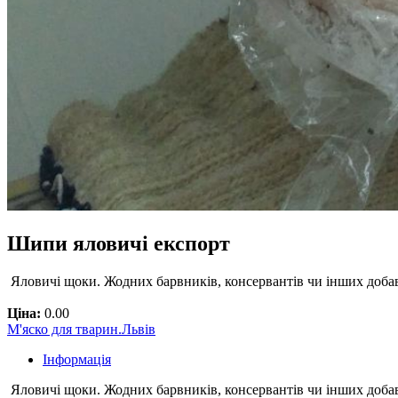
Шипи яловичі експорт
Яловичі щоки. Жодних барвників, консервантів чи інших добав
Ціна:
0.00
М'яско для тварин.Львів
Інформація
Яловичі щоки. Жодних барвників, консервантів чи інших добав