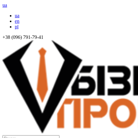
ua
ua
en
pl
+38 (096) 791-79-41