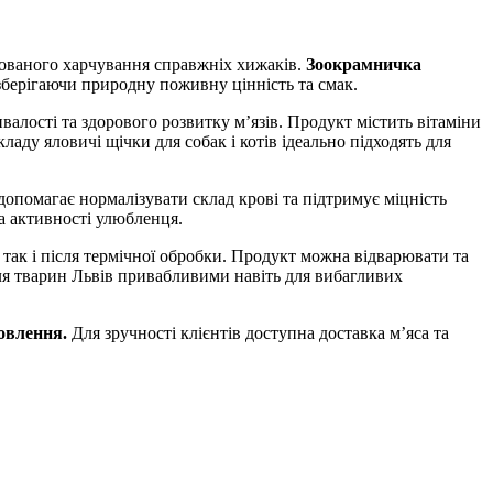
сованого харчування справжніх хижаків.
Зоокрамничка
, зберігаючи природну поживну цінність та смак.
алості та здорового розвитку м’язів. Продукт містить вітаміни
ладу яловичі щічки для собак і котів ідеально підходять для
допомагає нормалізувати склад крові та підтримує міцність
а активності улюбленця.
 так і після термічної обробки. Продукт можна відварювати та
ля тварин Львів привабливими навіть для вибагливих
мовлення.
Для зручності клієнтів доступна доставка м’яса та