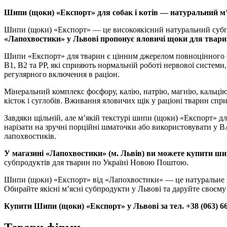
Шипи (щоки) «Експорт» для собак і котів — натуральний м’
Шипи (щоки) «Експорт» — це високоякісний натуральний субпро
«Лапохвостики» у Львові пропонує яловичі щоки для твари
Шипи «Експорт» для тварин є цінним джерелом повноцінного біл
B1, B2 та PP, які сприяють нормальній роботі нервової системи,
регулярного включення в раціон.
Мінеральний комплекс фосфору, калію, натрію, магнію, кальцію,
кісток і суглобів. Вживання яловичих щік у раціоні тварин сп
Завдяки щільній, але м’якій текстурі шипи (щоки) «Експорт» дл
нарізати на зручні порційні шматочки або використовувати у B
лапохвостиків.
У магазині «Лапохвостики» (м. Львів) ви можете купити шип
субпродуктів для тварин по Україні Новою Поштою.
Шипи (щоки) «Експорт» від «Лапохвостики» — це натуральне х
Обирайте якісні м’ясні субпродукти у Львові та даруйте своєму
Купити Шипи (щоки) «Експорт» у Львові за тел. +38 (063) 662-