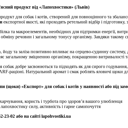
ясний продукт від «Лапохвостики» (Львів)
дукт для собак і котів, створений для повноцінного та збалан
н
експортної якості, які проходять ретельний відбір і підготовку
ка та макроелементів, необхідних для підтримки енергії, витрив
 обміну речовин і загальному тонусу організму. Завдяки такому ск
 йоду та заліза позитивно впливає на серцево-судинну систему, 
рияє загальному зміцненню організму, покращенню витривалості т
я собак добре засвоюються та підходять як для сирого годування,
ARF-раціоні. Натуральний аромат і смак роблять яловичі щоки д
и (щоки) «Експорт» для собак і котів у наявності або під за
арчування, користь і турбота про здоров’я вашого улюбленця
 лапохвостику силу, активність і гарне самопочуття
23-02 або на сайті lapohvostiki.ua