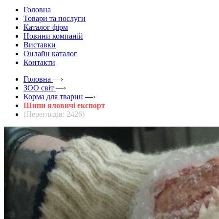
Головна
Товари та послуги
Каталог фірм
Новини компаній
Виставки
Онлайн каталог
Контакти
Головна
—›
ЗOO світ
—›
Корма для тварин
—›
Шипи яловичі експорт
(Переглядів: 2426)