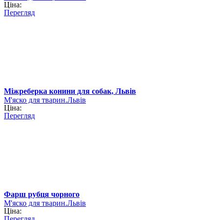
Ціна:
Перегляд
Міжреберка конини для собак, Львів
М'яско для тварин.Львів
Ціна:
Перегляд
Фарш рубця чорного
М'яско для тварин.Львів
Ціна:
Перегляд