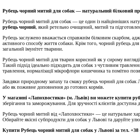
Рубець чорний митий для собак — натуральний білковий пр
Рубець чорний митий для собак — це один із найцінніших нату
рубець чорний
, який ретельно очищений, митий та підготовлен
Рубець заслужено вважається справжнім білковим скарбом, адже 
активного способу життя собаки. Крім того, чорний рубець для 
загальний імунітет тварини.
Рубець чорний митий для тварин корисний як у сирому вигляді, 
Такий підхід ідеально підходить для собак з чутливим травлен
травлення, нормалізації мікрофлори кишечника та помітно пози
Завдяки природному запаху та смаку рубець чорний для собак 
або як поживне доповнення до готових кормів.
У магазині «Лапохвостики» (м. Львів) ви можете купити руб
зберігання та заморожування. Для зручності клієнтів доступна
Рубець чорний митий від «Лапохвостики» — це натуральне харч
Обирайте якісні субпродукти для собак у Львові та даруйте улю
Купити Рубець чорний митий для собак у Львові за тел. +38 (0