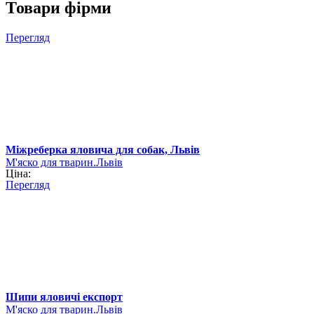
Товари фірми
Перегляд
Міжреберка яловича для собак, Львів
М'яско для тварин.Львів
Ціна:
Перегляд
Шипи яловичі експорт
М'яско для тварин.Львів