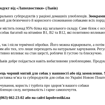
одукт від «Лапохвостики» (Львів)
ральних субпродуктів у раціоні домашніх улюбленців.
Зоокрамн
ий для безпечного й корисного споживання собаками всіх порід і
містить понад 95% білка від загального складу. Саме білок є ос
собак багатий на вітаміни B1, B2 та B12, які позитивно впливаю
так і після термічної обробки. Його можна відварювати, а потім 
ням або тих, хто лише переходить на натуральне харчування. Ре
тивно впливає на стан шерсті, роблячи її густою та блискучою.
Львів добре поїдається навіть вибагливими улюбленцями. Продук
ець чорний митий для собак у наявності або під замовлення.
М
 доставка м’яса та субпродуктів для собак по Україні Новою Пошт
ування, користь і турбота про здоров’я вашого собаки
бленцю силу, витривалість і гарне самопочуття.
63) 662-23-02 або на сайті lapohvostiki.ua