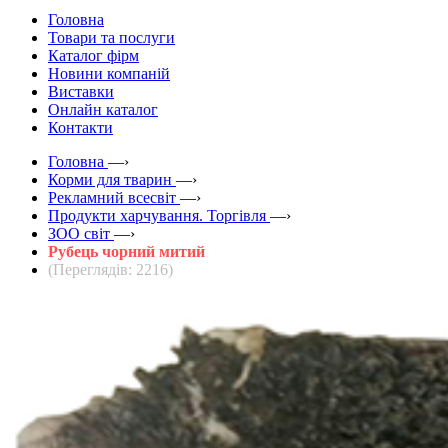
Головна
Товари та послуги
Каталог фірм
Новини компаній
Виставки
Онлайн каталог
Контакти
Головна
—›
Корми для тварин
—›
Рекламний всесвіт
—›
Продукти харчування. Торгівля
—›
ЗOO світ
—›
Рубець чорний митий
(Переглядів: 2216)