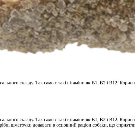
гального складу. Так само є такі вітаміни як B1, B2 і B12. Кори
ального складу. Так само є такі вітаміни як B1, B2 і B12. Корисн
рібні шматочки додавати в основний раціон собаки, що сприятлив