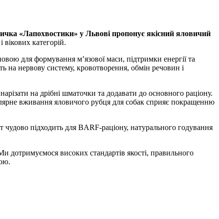
ичка «Лапохвостики» у Львові пропонує якісний яловичий
 вікових категорій.
новою для формування м’язової маси, підтримки енергії та
ть на нервову систему, кровотворення, обмін речовин і
нарізати на дрібні шматочки та додавати до основного раціону.
гулярне вживання яловичого рубця для собак сприяє покращенню
т чудово підходить для BARF-раціону, натурального годування
и дотримуємося високих стандартів якості, правильного
ою.