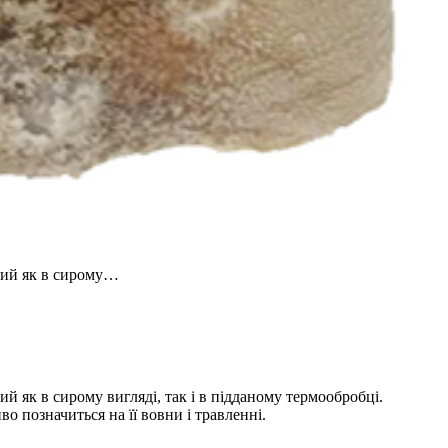
сний як в сирому…
ий як в сирому вигляді, так і в підданому термообробці.
о позначиться на її вовни і травленні.