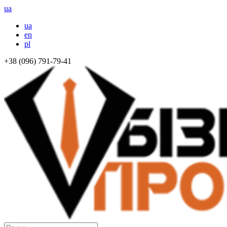
ua
ua
en
pl
+38 (096) 791-79-41