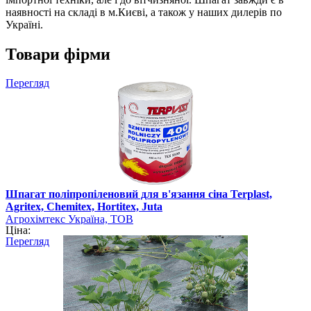
наявності на складі в м.Києві, а також у наших дилерів по
Україні.
Товари фірми
Перегляд
Шпагат поліпропіленовий для в'язання сіна Terplast,
Agritex, Chemitex, Hortitex, Juta
Агрохімтекс Україна, ТОВ
Ціна:
Перегляд