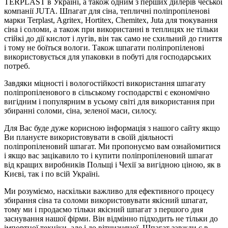
TERPLAST в Україні, а також одним з перших дилерів чеської
компанії JUTA. Шпагат для сіна, тепличні поліпропіленові
марки Terplast, Agritex, Hortitex, Chemitex, Juta для тюкування
сіна і соломи, а також при використанні в теплицях не тільки
стійкі до дії кислот і лугів, він так само не схильний до гниття
і тому не боїться вологи. Також шпагати поліпропіленові
використовується для упаковки в побуті для господарських
потреб.
Завдяки міцності і вологостійкості використання шпагату
поліпропіленового в сільському господарстві є економічно
вигідним і популярним в усьому світі для використання при
збиранні соломи, сіна, зеленої маси, силосу.
Для Вас буде дуже корисною інформація з нашого сайту якщо
Ви плануєте використовувати в своїй діяльності
поліпропіленовий шпагат. Ми пропонуємо вам ознайомитися
і якщо вас зацікавило то і купити поліпропіленовий шпагат
від кращих виробників Польщі і Чехії за вигідною ціною, як в
Києві, так і по всій Україні.
Ми розуміємо, наскільки важливо для ефективного процесу
збирання сіна та соломи використовувати якісний шпагат,
тому ми і продаємо тільки якісний шпагат з першого дня
заснування нашої фірми. Він відмінно підходить не тільки до
імпортної техніки, але і до вітчизняної. Шпагат завжди є в