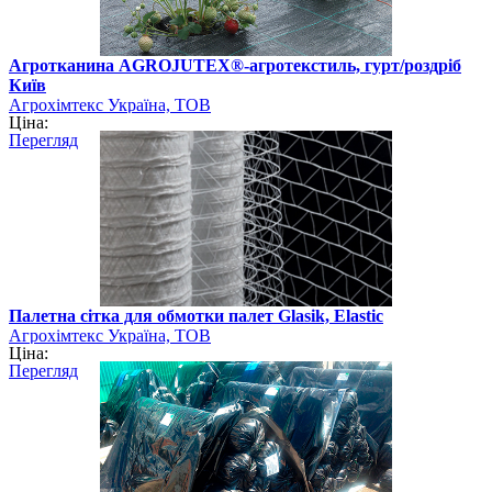
Агротканина AGROJUTEX®-агротекстиль, гурт/роздріб
Київ
Агрохімтекс Україна, ТОВ
Ціна:
Перегляд
Палетна сітка для обмотки палет Glasik, Elastic
Агрохімтекс Україна, ТОВ
Ціна:
Перегляд