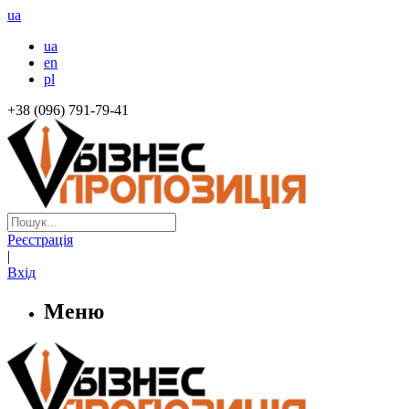
ua
ua
en
pl
+38 (096) 791-79-41
Реєстрація
|
Вхід
Меню