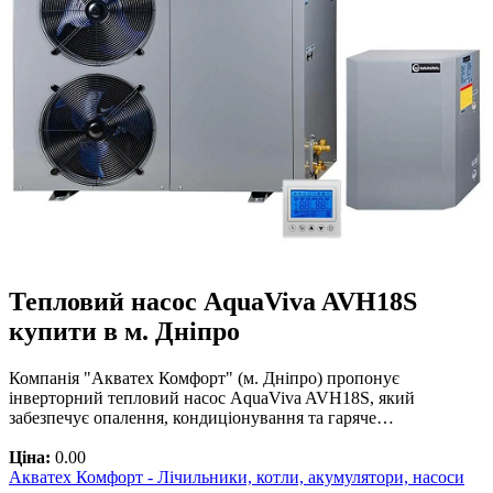
Тепловий насос AquaViva AVH18S
купити в м. Дніпро
Компанія "Акватех Комфорт" (м. Дніпро) пропонує
інверторний тепловий насос AquaViva AVH18S, який
забезпечує опалення, кондиціонування та гаряче…
Ціна:
0.00
Акватех Комфорт - Лічильники, котли, акумулятори, насоси