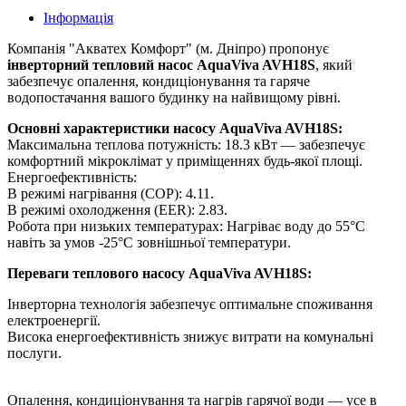
Інформація
Компанія "Акватех Комфорт" (м. Дніпро) пропонує
інверторний тепловий насос AquaViva AVH18S
, який
забезпечує опалення, кондиціонування та гаряче
водопостачання вашого будинку на найвищому рівні.
Основні характеристики насосу AquaViva AVH18S:
Максимальна теплова потужність: 18.3 кВт — забезпечує
комфортний мікроклімат у приміщеннях будь-якої площі.
Енергоефективність:
В режимі нагрівання (COP): 4.11.
В режимі охолодження (EER): 2.83.
Робота при низьких температурах: Нагріває воду до 55°C
навіть за умов -25°C зовнішньої температури.
Переваги теплового насосу AquaViva AVH18S:
Інверторна технологія забезпечує оптимальне споживання
електроенергії.
Висока енергоефективність знижує витрати на комунальні
послуги.
Опалення, кондиціонування та нагрів гарячої води — усе в