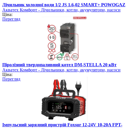
Лічильник холодної води 1/2 JS 1.6-02 SMART+ POWOGAZ
Акватех Комфорт - Лічильники, котли, акумулятори, насоси
Ціна:
Перегляд
Піролізний твердопаливний котел DM-STELLA 20 кВт
Акватех Комфорт - Лічильники, котли, акумулятори, насоси
Ціна:
Перегляд
Імпульсний зарядний пристрій Foxsur 12-24V 10-20A FPT-