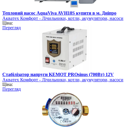
Тепловий насос AquaViva AVH18S купити в м. Дніпро
Акватех Комфорт - Лічильники, котли, акумулятори, насоси
Ціна:
Перегляд
Стабілізатор напруги KEMOT PROsinus (700Вт) 12V
Акватех Комфорт - Лічильники, котли, акумулятори, насоси
Ціна:
Перегляд