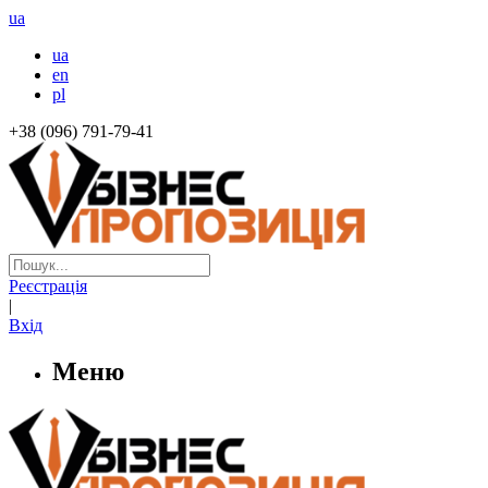
ua
ua
en
pl
+38 (096) 791-79-41
Реєстрація
|
Вхід
Меню