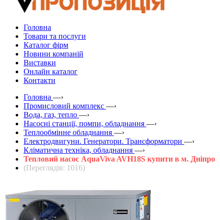
Головна
Товари та послуги
Каталог фірм
Новини компаній
Виставки
Онлайн каталог
Контакти
Головна
—›
Промисловий комплекс
—›
Вода, газ, тепло
—›
Насосні станції, помпи, обладнання
—›
Теплообмінне обладнання
—›
Електродвигуни. Генератори. Трансформатори
—›
Кліматична техніка, обладнання
—›
Тепловий насос AquaViva AVH18S купити в м. Дніпро
(Переглядів: 1016)