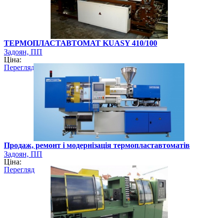
ТЕРМОПЛАСТАВТОМАТ KUASY 410/100
Задоян, ПП
Ціна:
Перегляд
Продаж, ремонт і модернізація термопластавтоматів
Задоян, ПП
Ціна:
Перегляд