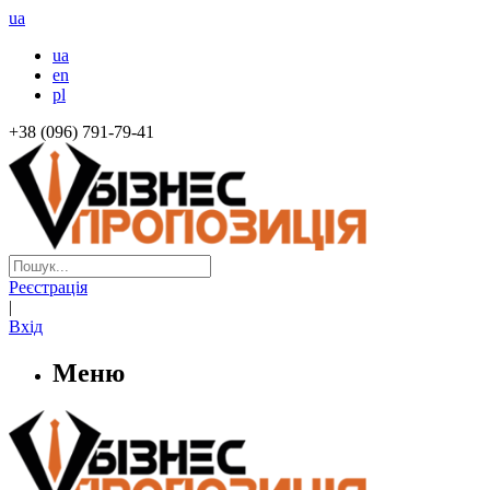
ua
ua
en
pl
+38 (096) 791-79-41
Реєстрація
|
Вхід
Меню