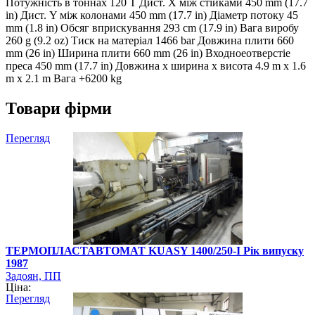
Потужність в тоннах 120 T Дист. X між стійками 450 mm (17.7
in) Дист. Y між колонами 450 mm (17.7 in) Діаметр потоку 45
mm (1.8 in) Обсяг вприскування 293 cm (17.9 in) Вага виробу
260 g (9.2 oz) Тиск на матеріал 1466 bar Довжина плити 660
mm (26 in) Ширина плити 660 mm (26 in) Входноеотверстіе
преса 450 mm (17.7 in) Довжина х ширина х висота 4.9 m х 1.6
m х 2.1 m Вага +6200 kg
Товари фірми
Перегляд
ТЕРМОПЛАСТАВТОМАТ KUASY 1400/250-I Рік випуску
1987
Задоян, ПП
Ціна:
Перегляд