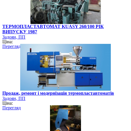
ТЕРМОПЛАСТАВТОМАТ KUASY 260/100 РІК
ВИПУСКУ 1987
Задоян, ПП
Ціна:
Перегляд
Продаж, ремонт і модернізація термопластавтоматів
Задоян, ПП
Ціна:
Перегляд