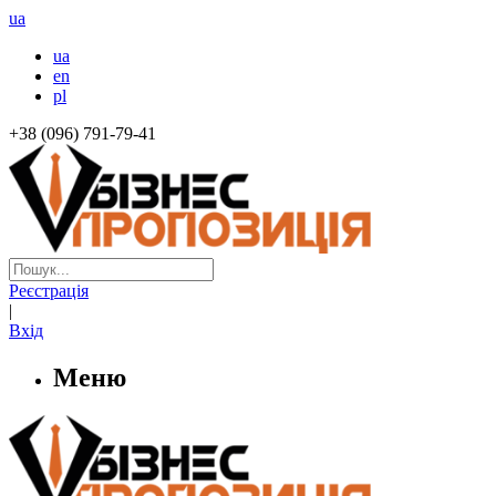
ua
ua
en
pl
+38 (096) 791-79-41
Реєстрація
|
Вхід
Меню