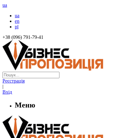
ua
ua
en
pl
+38 (096) 791-79-41
Реєстрація
|
Вхід
Меню