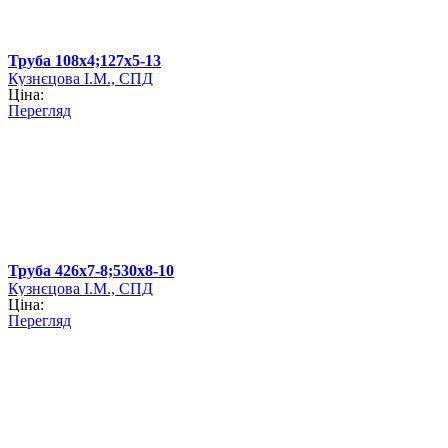
Труба 108х4;127х5-13
Кузнєцова І.М., СПД
Ціна:
Перегляд
Труба 426х7-8;530х8-10
Кузнєцова І.М., СПД
Ціна:
Перегляд