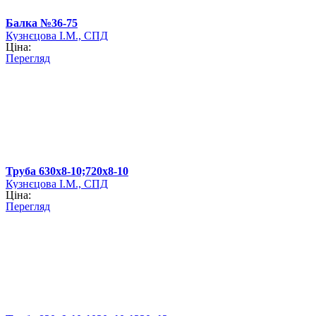
Балка №36-75
Кузнєцова І.М., СПД
Ціна:
Перегляд
Труба 630х8-10;720х8-10
Кузнєцова І.М., СПД
Ціна:
Перегляд