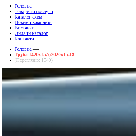
Головна
Товари та послуги
Каталог фірм
Новини компаній
Виставки
Онлайн каталог
Контакти
Головна
—›
Труба 1420х15,7;2020х15-18
(Переглядів: 1540)