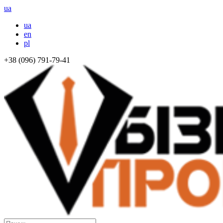
ua
ua
en
pl
+38 (096) 791-79-41