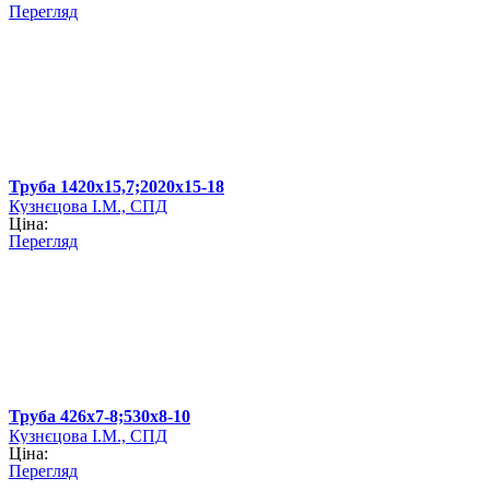
Перегляд
Труба 1420х15,7;2020х15-18
Кузнєцова І.М., СПД
Ціна:
Перегляд
Труба 426х7-8;530х8-10
Кузнєцова І.М., СПД
Ціна:
Перегляд