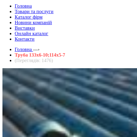
Головна
Товари та послуги
Каталог фірм
Новини компаній
Виставки
Онлайн каталог
Контакти
Головна
—›
Труба 133х6-10;114х5-7
(Переглядів: 1476)