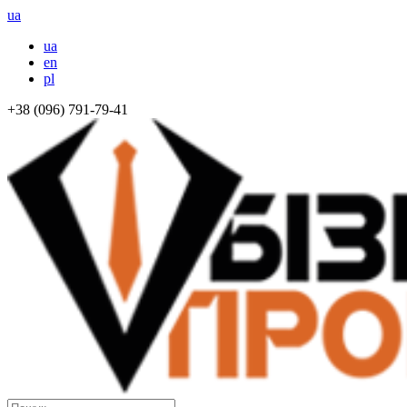
ua
ua
en
pl
+38 (096) 791-79-41