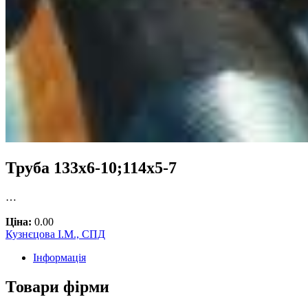
Труба 133х6-10;114х5-7
…
Ціна:
0.00
Кузнєцова І.М., СПД
Інформація
Товари фірми