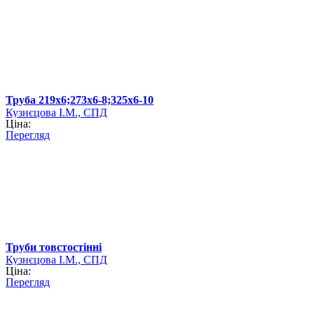
Труба 219х6;273х6-8;325х6-10
Кузнєцова І.М., СПД
Ціна:
Перегляд
Труби товстостінні
Кузнєцова І.М., СПД
Ціна:
Перегляд