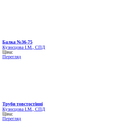
Балка №36-75
Кузнєцова І.М., СПД
Ціна:
Перегляд
Труби товстостінні
Кузнєцова І.М., СПД
Ціна:
Перегляд