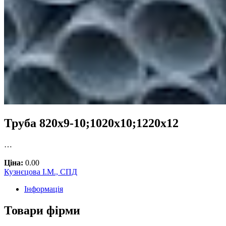
Труба 820х9-10;1020х10;1220х12
…
Ціна:
0.00
Кузнєцова І.М., СПД
Інформація
Товари фірми