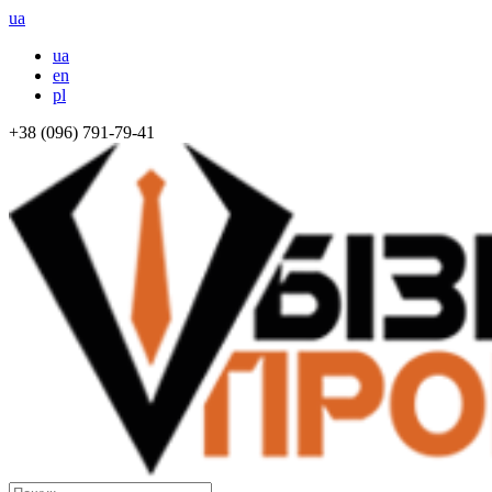
ua
ua
en
pl
+38 (096) 791-79-41