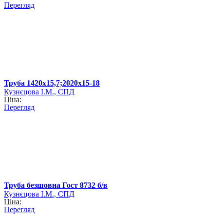
Перегляд
Труба 1420х15,7;2020х15-18
Кузнєцова І.М., СПД
Ціна:
Перегляд
Труба безшовна Гост 8732 б/в
Кузнєцова І.М., СПД
Ціна:
Перегляд