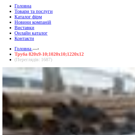
Головна
Товари та послуги
Каталог фірм
Новини компаній
Виставки
Онлайн каталог
Контакти
Головна
—›
Труба 820х9-10;1020х10;1220х12
(Переглядів: 1687)