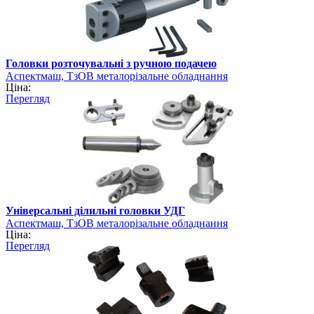
Головки розточувальні з ручною подачею
Аспектмаш, ТзОВ металорізальне обладнання
Ціна:
Перегляд
Універсальні ділильні головки УДГ
Аспектмаш, ТзОВ металорізальне обладнання
Ціна:
Перегляд