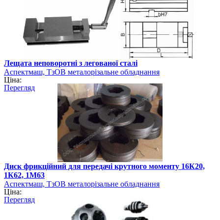
Лещата неповоротні з легованої сталі
Аспектмаш, ТзОВ металорізальне обладнання
Ціна:
Перегляд
Диск фрикційний для передачі крутного моменту 16К20,
1К62, 1М63
Аспектмаш, ТзОВ металорізальне обладнання
Ціна:
Перегляд