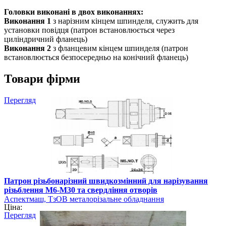
Головки виконані в двох виконаннях:
Виконання 1
з нарізним кінцем шпинделя, служить для
установки повідця (патрон встановлюється через
циліндричний фланець)
Виконання 2
з фланцевим кінцем шпинделя (патрон
встановлюється безпосередньо на конічний фланець)
Товари фірми
Перегляд
Патрон різьбонарізний швидкозмінний для нарізування
різьблення М6-М30 та свердління отворів
Аспектмаш, ТзОВ металорізальне обладнання
Ціна:
Перегляд