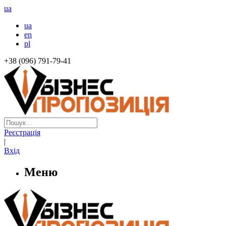
ua
ua
en
pl
+38 (096) 791-79-41
Реєстрація
|
Вхід
Меню