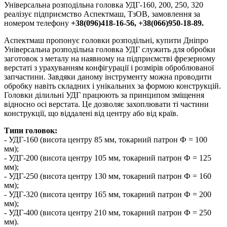
Універсальна розподільна головка УДГ-160, 200, 250, 320
реалізує підприємство Аспектмаш, ТзОВ, замовлення за
номером телефону
+38(096)418-16-56, +38(066)950-18-89.
Аспектмаш пропонує головки розподільні, купити Дніпро
Універсальна розподільна головка УДГ служить для обробки
заготовок з металу на наявному на підприємстві фрезерному
верстаті з урахуванням конфігурації і розмірів оброблюваної
запчастини. Завдяки даному інструменту можна проводити
обробку навіть складних і унікальних за формою конструкцій.
Головки ділильні УДГ працюють за принципом зміщення
відносно осі верстата. Це дозволяє захоплювати ті частини
конструкції, що віддалені від центру або від країв.
Типи головок:
- УДГ-160 (висота центру 85 мм, токарний патрон Ф = 100
мм);
- УДГ-200 (висота центру 105 мм, токарний патрон Ф = 125
мм);
- УДГ-250 (висота центру 130 мм, токарний патрон Ф = 160
мм);
- УДГ-320 (висота центру 165 мм, токарний патрон Ф = 200
мм);
- УДГ-400 (висота центру 210 мм, токарний патрон Ф = 250
мм).