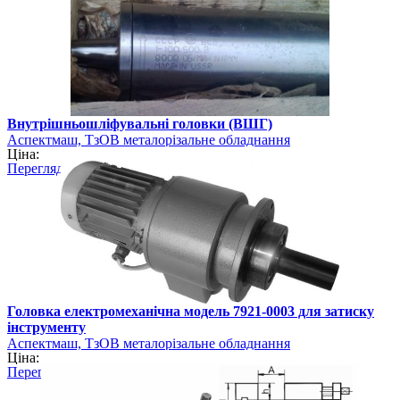
Внутрішньошліфувальні головки (ВШГ)
Аспектмаш, ТзОВ металорізальне обладнання
Ціна:
Перегляд
Головка електромеханічна модель 7921-0003 для затиску
інструменту
Аспектмаш, ТзОВ металорізальне обладнання
Ціна:
Перегляд