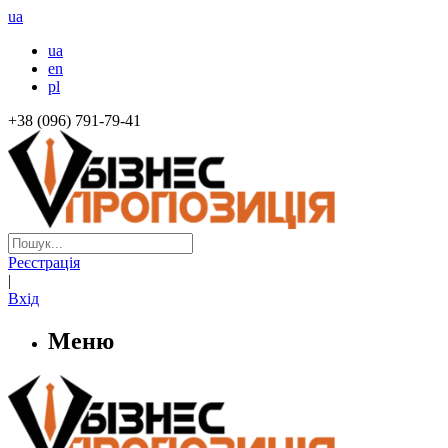
ua
ua
en
pl
+38 (096) 791-79-41
Реєстрація
|
Вхід
Меню