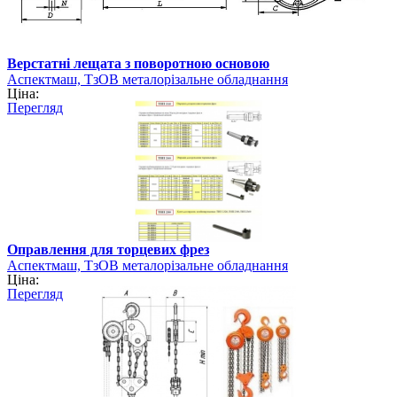
Верстатні лещата з поворотною основою
Аспектмаш, ТзОВ металорізальне обладнання
Ціна:
Перегляд
Оправлення для торцевих фрез
Аспектмаш, ТзОВ металорізальне обладнання
Ціна:
Перегляд