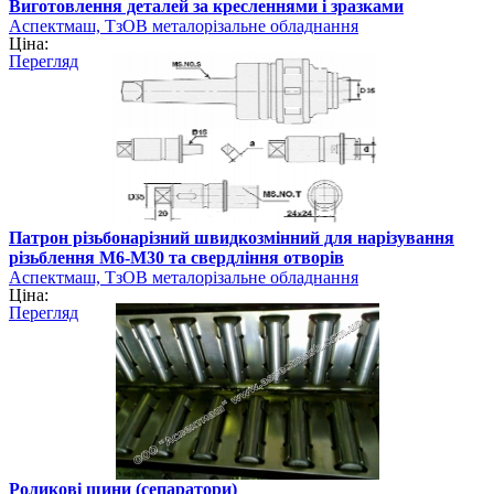
Виготовлення деталей за кресленнями і зразками
Аспектмаш, ТзОВ металорізальне обладнання
Ціна:
Перегляд
Патрон різьбонарізний швидкозмінний для нарізування
різьблення М6-М30 та свердління отворів
Аспектмаш, ТзОВ металорізальне обладнання
Ціна:
Перегляд
Роликові шини (сепаратори)