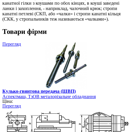
канатної гілки з коушами по обох кінцях, в коуші заведені
ланки і захоплення, - наприклад, чалочний крюк; стропи
канатні петлеві (СКП, або «чалки» і стропи канатні кільця
(СКК, у стропальників теж називаються «чалками»).
Товари фірми
Перегляд
Кулько-гвинтова передача (ШВП)
Аспектмаш, ТзОВ металорізальне обладнання
Ціна:
Перегляд