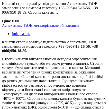
Канатні стропи реалізує підприємство Аспектмаш, ТзОВ,
замовлення за номером телефону +38 (096)418-16-56, +38
(066)950-18-89. Стропи канатні…
Ціна:
0.00
Аспектмаш, ТзОВ металорізальне обладнання
Інформація
Канатні стропи реалізує підприємство Аспектмаш, ТзОВ,
замовлення за номером телефону
+38 (096)418-16-56, +38
(066)950-18-89.
Стропи канатні виготовляються методом опресовування
алюмінієвою втулкою або методом ручного заплета. Стропи
можуть бути виготовлені з оцинкованого каната. Можливі
варіанти виготовлення різних конструкцій за бажанням
замовника. Сталеві канатні стропи достатньо надійні і стійкі
до різких динамічних навантажень. Руйнування каната
відбувається не раптово, а поступово, що дозволяє
відстежувати його стан і своєчасно вибраковувати.
Температурний діапазон використання канатного стропа:
-40°C + 100°С. Стропи зі сталевих канатів бувають наступних
типів: багатогілкові («павуки» - 2СК, 4СК) - що складаються з
гілок канатних (ВК); одногілкові («1СК») - що складаються з