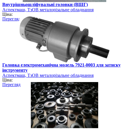
Внутрішньошліфувальні головки (ВШГ)
Аспектмаш, ТзОВ металорізальне обладнання
Ціна:
Перегляд
Головка електромеханічна модель 7921-0003 для затиску
інструменту
Аспектмаш, ТзОВ металорізальне обладнання
Ціна:
Перегляд