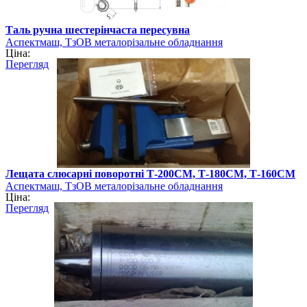
Таль ручна шестерінчаста пересувна
Аспектмаш, ТзОВ металорізальне обладнання
Ціна:
Перегляд
Лещата слюсарні поворотні Т-200СМ, Т-180СМ, Т-160СМ
Аспектмаш, ТзОВ металорізальне обладнання
Ціна:
Перегляд