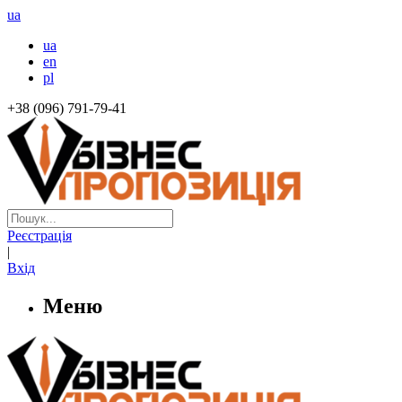
ua
ua
en
pl
+38 (096) 791-79-41
Реєстрація
|
Вхід
Меню