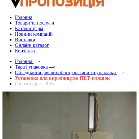
Головна
Товари та послуги
Каталог фірм
Новини компаній
Виставки
Онлайн каталог
Контакти
Головна
—›
Тара і упаковка
—›
Обладнання для виробництва тари та упаковки
—›
Установка для виробництва ПЕТ-пляшок
(Переглядів: 2306)