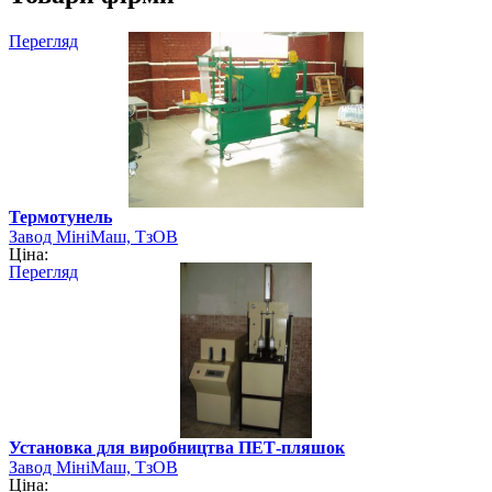
Перегляд
Термотунель
Завод МініМаш, ТзОВ
Ціна:
Перегляд
Установка для виробництва ПЕТ-пляшок
Завод МініМаш, ТзОВ
Ціна: