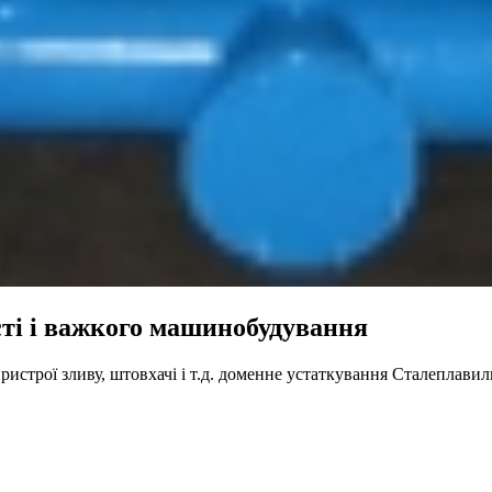
сті і важкого машинобудування
ристрої зливу, штовхачі і т.д. доменне устаткування Сталеплав