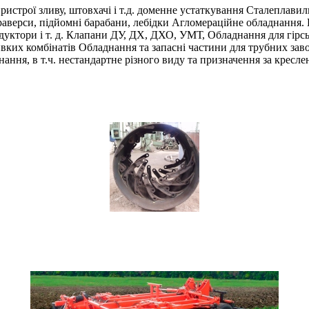
строї зливу, штовхачі і т.д. доменне устаткування Сталеплавиль
верси, підйомні барабани, лебідки Агломераційне обладнання. Ві
редуктори і т. д. Клапани ДУ, ДХ, ДХО, УМТ, Обладнання для гірс
вких комбінатів Обладнання та запасні частини для трубних заво
ння, в т.ч. нестандартне різного виду та призначення за кресл