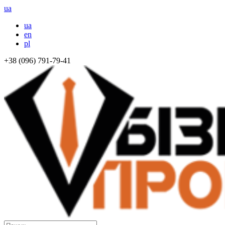
ua
ua
en
pl
+38 (096) 791-79-41