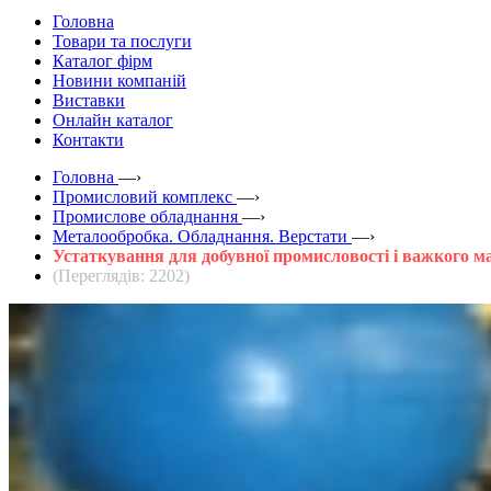
Головна
Товари та послуги
Каталог фірм
Новини компаній
Виставки
Онлайн каталог
Контакти
Головна
—›
Промисловий комплекс
—›
Промислове обладнання
—›
Металообробка. Обладнання. Верстати
—›
Устаткування для добувної промисловості і важкого 
(Переглядів: 2202)