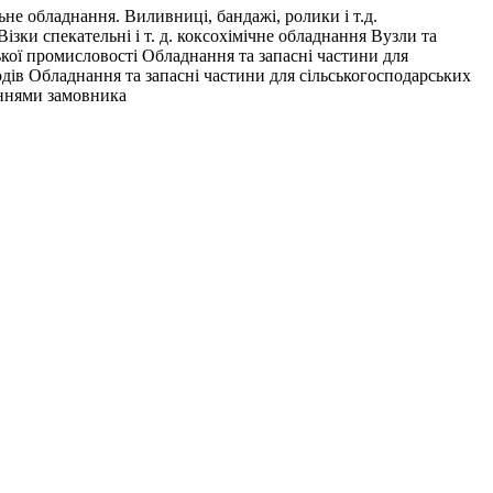
не обладнання. Виливниці, бандажі, ролики і т.д.
зки спекательні і т. д. коксохімічне обладнання Вузли та
ької промисловості Обладнання та запасні частини для
дів Обладнання та запасні частини для сільськогосподарських
еннями замовника