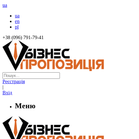
ua
ua
en
pl
+38 (096) 791-79-41
Реєстрація
|
Вхід
Меню