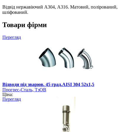
Відвід нержавіючий А304, А316. Матовий, полірований,
шліфований.
Товари фірми
Перегляд
Відводи під зварюв. 45 град.AISI 304 52х1,5
Прогрес-Сталь, ТзОВ
Ціна:
Перегляд