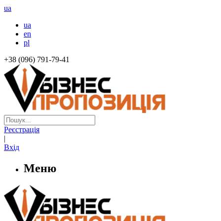
ua
ua
en
pl
+38 (096) 791-79-41
Реєстрація
|
Вхід
Меню