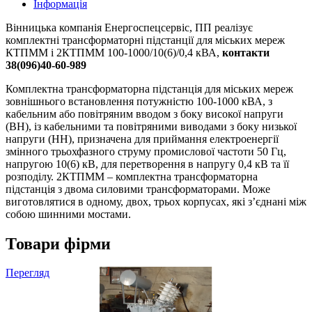
Інформація
Вінницька компанія Енергоспецсервіс, ПП реалізує
комплектні трансформаторні підстанції для міських мереж
КТПММ і 2КТПММ 100-1000/10(6)/0,4 кВА,
контакти
38(096)40-60-989
Комплектна трансформаторна підстанція для міських мереж
зовнішнього встановлення потужністю 100-1000 кВА, з
кабельним або повітряним вводом з боку високої напруги
(ВН), із кабельними та повітряними виводами з боку низької
напруги (НН), призначена для приймання електроенергії
змінного трьохфазного струму промислової частоти 50 Гц,
напругою 10(6) кВ, для перетворення в напругу 0,4 кВ та її
розподілу. 2КТПММ – комплектна трансформаторна
підстанція з двома силовими трансформаторами. Може
виготовлятися в одному, двох, трьох корпусах, які з’єднані між
собою шинними мостами.
Товари фірми
Перегляд