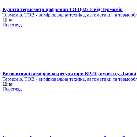
Купити термометр цифровий ТО-Ц027-8 від Термомір
Термомір, ТОВ - вимірювальна техніка, автоматики та термооб
Ціна:
Перегляд
Високоточні вимірювачі-регулятори ВР-10, купити у Львові
Термомір, ТОВ - вимірювальна техніка, автоматики та термооб
Ціна:
Перегляд