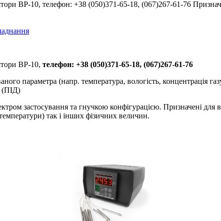
тори ВР-10, телефон: +38 (050)371-65-18, (067)267-61-76 Призн
ладнання
ятори ВР-10,
телефон: +38 (050)371-65-18, (067)267-61-76
ого параметра (напр. температура, вологість, концентрація газ
 (ПІД)
ектром застосування та гнучкою конфігурацією. Призначені для в
емператури) так і інших фізичних величин.