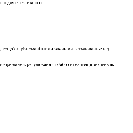
ачені для ефективного…
у тощо) за різноманітними законами регулювання: від
имірювання, регулювання та/або сигналізації значень як