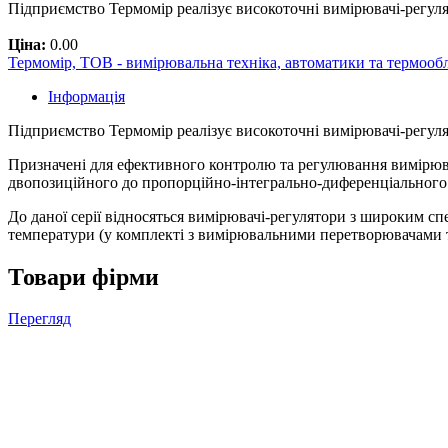
Підприємство Термомір реалізує високоточні вимірювачі-регуля
Ціна:
0.00
Термомір, ТОВ - вимірювальна техніка, автоматики та термооб
Інформація
Підприємство Термомір реалізує високоточні вимірювачі-регул
Призначені для ефективного контролю та регулювання вимірюван
двопозиційного до пропорційно-інтегрально-диференціального
До даної серії відносяться вимірювачі-регулятори з широким сп
температури (у комплекті з вимірювальними перетворювачами т
Товари фірми
Перегляд