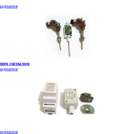
ладнання
дним сигналом
ладнання
ладнання