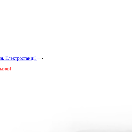
я. Електростанції
—›
ьвові