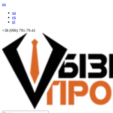
ua
ua
en
pl
+38 (096) 791-79-41