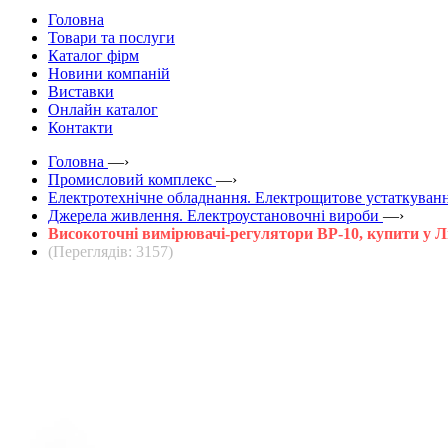
Головна
Товари та послуги
Каталог фірм
Новини компаній
Виставки
Онлайн каталог
Контакти
Головна
—›
Промисловий комплекс
—›
Електротехнічне обладнання. Електрощитове устаткуванн
Джерела живлення. Електроустановочні вироби
—›
Високоточні вимірювачі-регулятори ВР-10, купити у Л
(Переглядів: 3157)