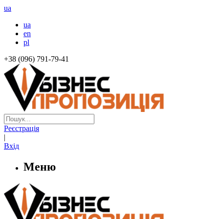
ua
ua
en
pl
+38 (096) 791-79-41
Реєстрація
|
Вхід
Меню