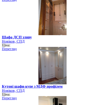
Шафа ДСП зливу
Новіков, СПД
Ціна:
Перегляд
Кутові шафи-купе з МДФ профілем
Новіков, СПД
Ціна:
Перегляд