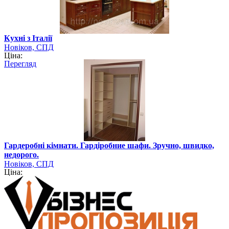
Кухні з Італії
Новіков, СПД
Ціна:
Перегляд
Гардеробні кімнати. Гардіробние шафи. Зручно, швидко,
недорого.
Новіков, СПД
Ціна: