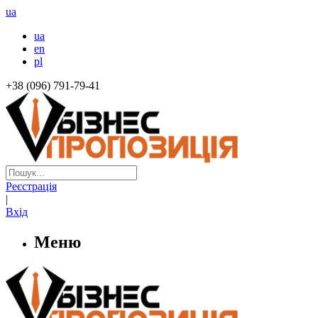
ua
ua
en
pl
+38 (096) 791-79-41
Реєстрація
|
Вхід
Меню