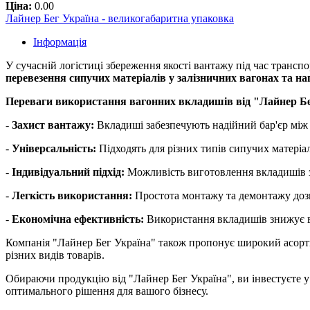
Ціна:
0.00
Лайнер Бег Україна - великогабаритна упаковка
Інформація
У сучасній логістиці збереження якості вантажу під час трансп
перевезення сипучих матеріалів у залізничних вагонах та н
Переваги використання вагонних вкладишів від "Лайнер Бе
-
Захист вантажу:
Вкладиші забезпечують надійний бар'єр між 
-
Універсальність:
Підходять для різних типів сипучих матеріал
-
Індивідуальний підхід:
Можливість виготовлення вкладишів за
-
Легкість використання:
Простота монтажу та демонтажу дозв
-
Економічна ефективність:
Використання вкладишів знижує ви
Компанія "Лайнер Бег Україна" також пропонує широкий асортим
різних видів товарів.
Обираючи продукцію від "Лайнер Бег Україна", ви інвестуєте у 
оптимального рішення для вашого бізнесу.