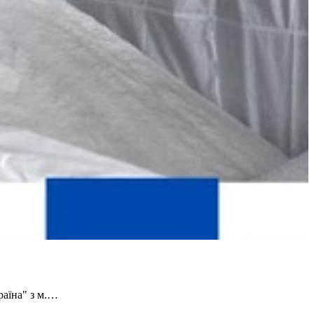
раїна" з м.…