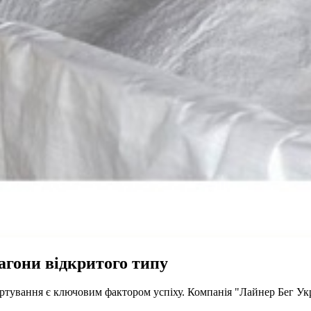
агони відкритого типу
портування є ключовим фактором успіху. Компанія "Лайнер Бег Ук