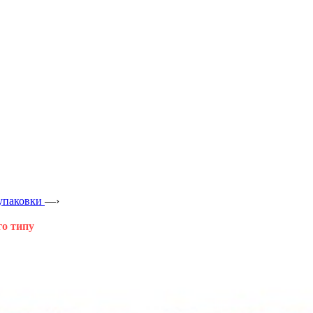
 упаковки
—›
го типу