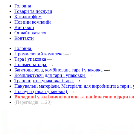
Головна
Товари та послуги
Каталог фірм
Новини компаній
Виставки
Онлайн каталог
Контакти
Головна
—›
Промисловий комплекс
—›
Тара і упаковка
—›
Полімерна тара
—›
Багатошарова, комбінована тара і упаковка
—›
Комплектуючі для тари і упаковки
—›
Транспортна упаковка і тара
—›
Пакувальні матеріали. Матеріали для виробництва тари і
Послуги (тара і упаковка)
—›
Вкладиші у залізничні вагони та напіввагони відкрито
(Переглядів: 1120)