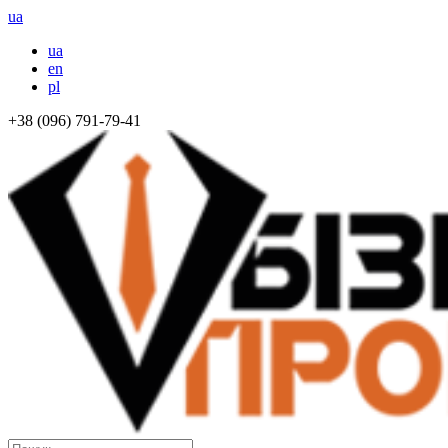
ua
ua
en
pl
+38 (096) 791-79-41