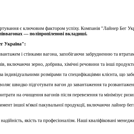
ортування є ключовим фактором успіху. Компанія "Лайнер Бег Укр
апіввагонах — поліпропіленові вкладиші.
г Україна":
вантажем і стінками вагона, запобігаючи забрудненню та втратам
ів, включаючи зерно, добрива, хімічні речовини та інші продукт
 індивідуальними розмірами та специфікаціями клієнта, що забез
оляє швидко підготувати вагон до завантаження та розвантаженн
трати на очищення вагонів після перевезення та мінімізує ризи
ент іншої м'якої пакувальної продукції, включаючи лайнер беги 
надійність, якість та професіоналізм. Наші кваліфіковані менед