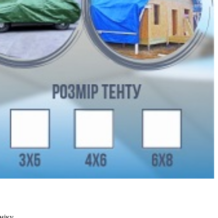
хніку,…