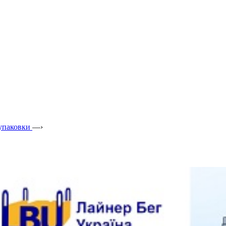
 упаковки
—›