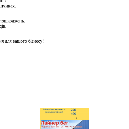
пів.
анчиках.
х пошкоджень.
дів.
ня для вашого бізнесу!