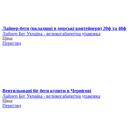
Лайнер-беги (вкладиші в морські контейнери) 20ф та 40ф
Лайнер Бег Україна - великогабаритна упаковка
Ціна:
Перегляд
Вентильовані біг беги купити в Чернігові
Лайнер Бег Україна - великогабаритна упаковка
Ціна:
Перегляд