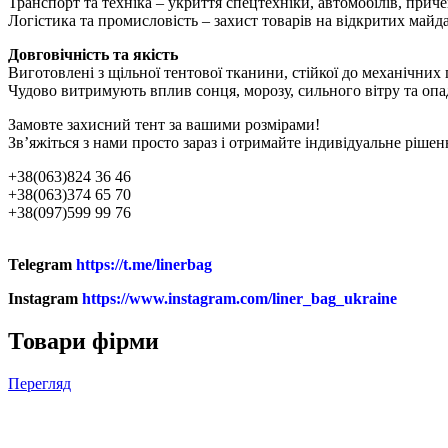
Транспорт та техніка – укриття спецтехніки, автомобілів, приче
Логістика та промисловість – захист товарів на відкритих майд
Довговічність та якість
Виготовлені з щільної тентової тканини, стійкої до механічни
Чудово витримують вплив сонця, морозу, сильного вітру та опа
Замовте захисний тент за вашими розмірами!
Зв’яжіться з нами просто зараз і отримайте індивідуальне рішен
+38(063)824 36 46
+38(063)374 65 70
+38(097)599 99 76
Telegram
https://t.me/linerbag
Instagram
https://www.instagram.com/liner_bag_ukraine
Товари фірми
Перегляд