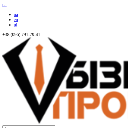
ua
ua
en
pl
+38 (096) 791-79-41