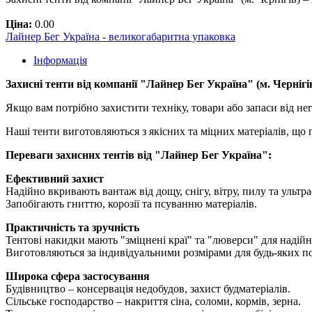
Ціна:
0.00
Лайнер Бег Україна - великогабаритна упаковка
Інформація
Захисні тенти від компанії "Лайнер Бег Україна" (м. Черніг
Якщо вам потрібно захистити техніку, товари або запаси від не
Наші тенти виготовляються з якісних та міцних матеріалів, що
Переваги захисних тентів від "Лайнер Бег Україна":
Ефективний захист
Надійно вкривають вантаж від дощу, снігу, вітру, пилу та ультра
Запобігають гниттю, корозії та псуванню матеріалів.
Практичність та зручність
Тентові накидки мають "зміцнені краї" та "люверси" для надійн
Виготовляються за індивідуальними розмірами для будь-яких п
Широка сфера застосування
Будівництво – консервація недобудов, захист будматеріалів.
Сільське господарство – накриття сіна, соломи, кормів, зерна.