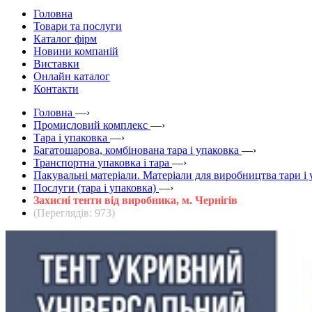
Головна
Товари та послуги
Каталог фірм
Новини компаній
Виставки
Онлайн каталог
Контакти
Головна
—›
Промисловий комплекс
—›
Тара і упаковка
—›
Багатошарова, комбінована тара і упаковка
—›
Транспортна упаковка і тара
—›
Пакувальні матеріали. Матеріали для виробництва тари і
Послуги (тара і упаковка)
—›
Захисні тенти від виробника, м. Чернігів
(Переглядів: 973)