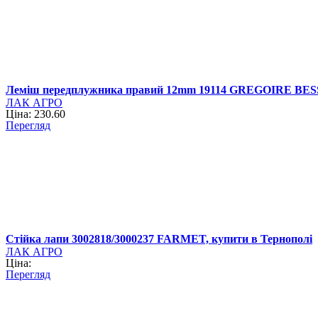
Леміш передплужника правий 12mm 19114 GREGOIRE BE
ЛАК АГРО
Ціна: 230.60
Перегляд
Стійка лапи 3002818/3000237 FARMET, купити в Тернополі
ЛАК АГРО
Ціна:
Перегляд