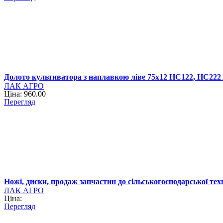
Долото культиватора з наплавкою ліве 75x12 HC122, HC
ЛАК АГРО
Ціна: 960.00
Перегляд
Ножі, диски, продаж запчастин до сільськогосподарської тех
ЛАК АГРО
Ціна:
Перегляд