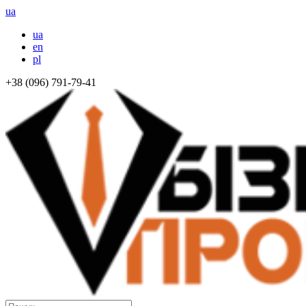
ua
ua
en
pl
+38 (096) 791-79-41