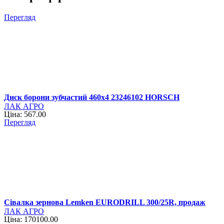
Перегляд
Диск борони зубчастий 460х4 23246102 HORSCH
ЛАК АГРО
Ціна: 567.00
Перегляд
Сівалка зернова Lemken EURODRILL 300/25R, продаж
ЛАК АГРО
Ціна: 170100.00