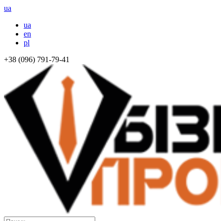
ua
ua
en
pl
+38 (096) 791-79-41