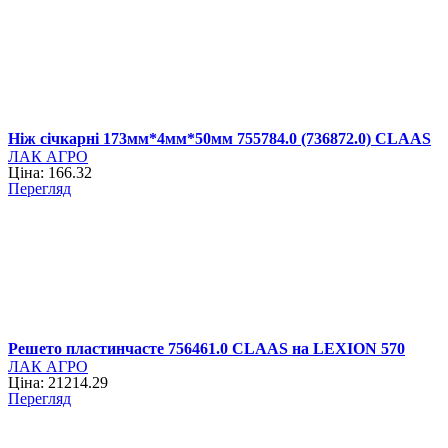
Ніж січкарні 173мм*4мм*50мм 755784.0 (736872.0) CLAAS
ЛАК АГРО
Ціна: 166.32
Перегляд
Решето пластинчасте 756461.0 CLAAS на LEXION 570
ЛАК АГРО
Ціна: 21214.29
Перегляд