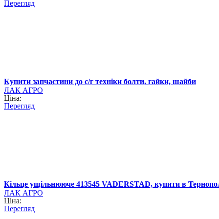
Перегляд
Купити запчастини до с/г техніки болти, гайки, шайби
ЛАК АГРО
Ціна:
Перегляд
Кільце ущільнююче 413545 VADERSTAD, купити в Тернопо
ЛАК АГРО
Ціна:
Перегляд