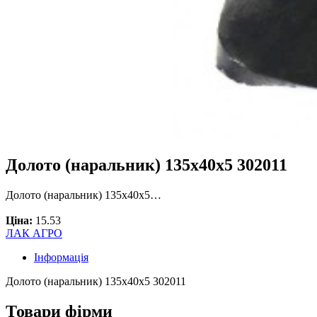
Долото (наральник) 135х40х5 302011
Долото (наральник) 135х40х5…
Ціна:
15.53
ЛАК АГРО
Інформація
Долото (наральник) 135х40х5 302011
Товари фірми