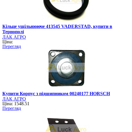
Кільце ущільнююче 413545 VADERSTAD, купити в
Тернополі
ЛАК АГРО
Ціна:
Перегляд
Купити Корпус з підшипником 00240177 HORSCH
ЛАК АГРО
Ціна: 1548.51
Перегляд