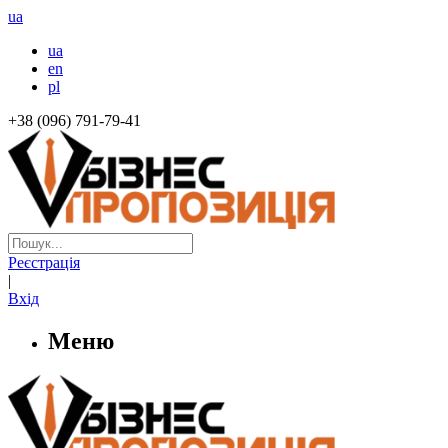
ua
ua
en
pl
+38 (096) 791-79-41
Реєстрація
|
Вхід
Меню