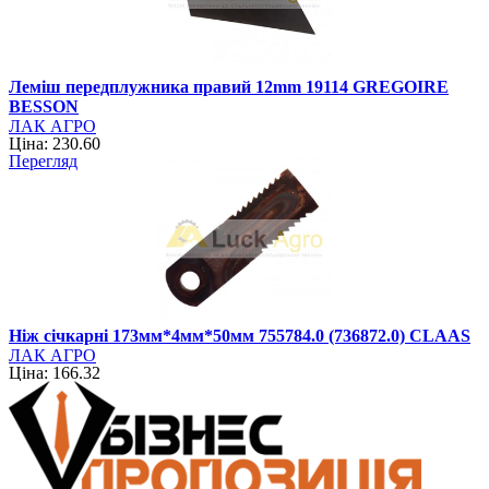
Леміш передплужника правий 12mm 19114 GREGOIRE
BESSON
ЛАК АГРО
Ціна: 230.60
Перегляд
Ніж січкарні 173мм*4мм*50мм 755784.0 (736872.0) CLAAS
ЛАК АГРО
Ціна: 166.32