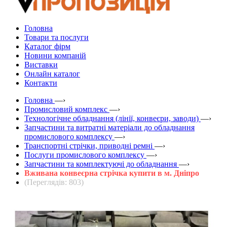
Головна
Товари та послуги
Каталог фірм
Новини компаній
Виставки
Онлайн каталог
Контакти
Головна
—›
Промисловий комплекс
—›
Технологічне обладнання (лінії, конвеєри, заводи)
—›
Запчастини та витратні матеріали до обладнання
промислового комплексу
—›
Транспортні стрічки, приводні ремні
—›
Послуги промислового комплексу
—›
Запчастини та комплектуючі до обладнання
—›
Вживана конвеєрна стрічка купити в м. Дніпро
(Переглядів: 803)