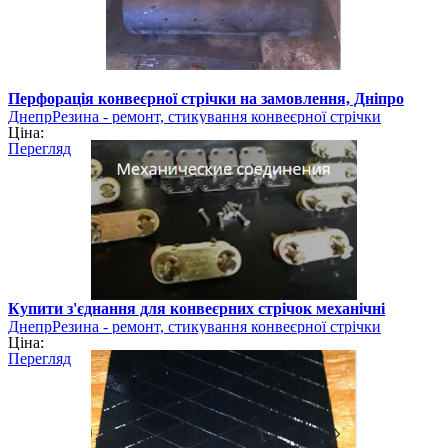
Перфорація конвеєрної стрічки на замовлення, Дніпро
ДнепрРезина - ремонт, стикування конвеєрної стрічки
Ціна:
Перегляд
Купити з'єднання для конвеєрних стрічок механічні
ДнепрРезина - ремонт, стикування конвеєрної стрічки
Ціна:
Перегляд