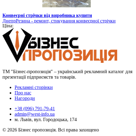
Конвеєрні стрічки від виробника купити
ДнепрРезина - ремонт, стикування конвеєрної стрічки
Ціна:
ТМ "Бізнес-пропозиція" – український рекламний каталог для
презентації підприємств та товарів.
Рекламні сторінки
Про нас
Нагороди
+38 (096) 791-79-41
admin@west-info.ua
м. Львів, вул. Городоцька, 174
© 2026 Бізнес пропозиція. Всі права захищено