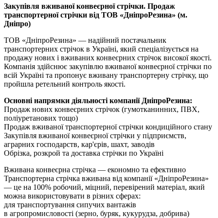
Закупівля вживаної конвеєрної стрічки. Продаж
транспортерної стрічки від ТОВ «ДніпроРезина» (м.
Дніпро)
ТОВ «ДніпроРезина» — надійний постачальник
транспортерних стрічок в Україні, який спеціалізується на
продажу нових і вживаних конвеєрних стрічок високої якості.
Компанія здійснює закупівлю вживаної конвеєрної стрічки по
всій Україні та пропонує вживану транспортерну стрічку, що
пройшла ретельний контроль якості.
Основні напрямки діяльності компанії ДніпроРезина:
Продаж нових конвеєрних стрічок (гумотканинних, ПВХ,
поліуретанових тощо)
Продаж вживаної транспортерної стрічки кондиційного стану
Закупівля вживаної конвеєрної стрічки у підприємств,
аграрних господарств, кар'єрів, шахт, заводів
Обрізка, розкрой та доставка стрічки по Україні
Вживана конвеєрна стрічка — економно та ефективно
Транспортерна стрічка вживана від компанії «ДніпроРезина»
— це на 100% робочий, міцний, перевірений матеріал, який
можна використовувати в різних сферах:
для транспортування сипучих вантажів
в агропромисловості (зерно, буряк, кукурудза, добрива)