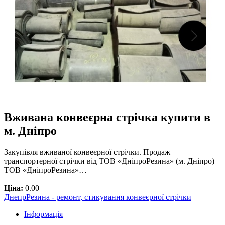
Вживана конвеєрна стрічка купити в
м. Дніпро
Закупівля вживаної конвеєрної стрічки. Продаж
транспортерної стрічки від ТОВ «ДніпроРезина» (м. Дніпро)
ТОВ «ДніпроРезина»…
Ціна:
0.00
ДнепрРезина - ремонт, стикування конвеєрної стрічки
Інформація