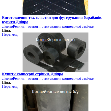
Виготовлення тех. пластин для футерування барабанів,
купити Дніпро
ДнепрРезина - ремонт, стикування конвеєрної стрічки
Ціна:
Перегляд
Купити конвеєрні стрічки, Дніпро
ДнепрРезина - ремонт, стикування конвеєрної стрічки
Ціна:
Перегляд