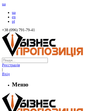
ua
ua
en
pl
+38 (096) 791-79-41
Реєстрація
|
Вхід
Меню