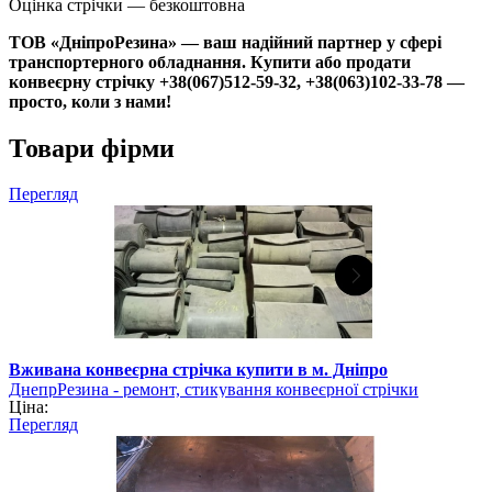
Оцінка стрічки — безкоштовна
ТОВ «ДніпроРезина» — ваш надійний партнер у сфері
транспортерного обладнання. Купити або продати
конвеєрну стрічку +38(067)512-59-32, +38(063)102-33-78 —
просто, коли з нами!
Товари фірми
Перегляд
Вживана конвеєрна стрічка купити в м. Дніпро
ДнепрРезина - ремонт, стикування конвеєрної стрічки
Ціна:
Перегляд