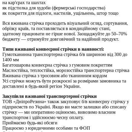
на кар'єрах та шахтах
як підстилка для худоби (фермерські господарства)
як покриття для підлоги, настилів, ущільнень, штор тощо
Вся вживана стрічка проходить візуальний огляд, сортування,
обрізку країв, та поставляється в кондиційному стані,
здатному працювати не гірше нової. Заощаджуйте до 50–70%
бюджету — отримуйте довговічний та надійний продукт.
Типи вживаної конвеєрної стрічки в наявності:
Гумотканинна транспортерна стрічка б/в шириною від 300 до
1400 мм
Багатошарова конвеєрна стрічка з гумовим покриттям
Маслостійка, теплостійка, морозостійка транспортерна стрічка
Вживана стрічка з тросовим або тканинним кордом
Усі стрічки можуть бути розкроєні за розмірами замовника та
доставлені в будь-який регіон України.
Закупівля вживаної транспортерної стрічки
ТОВ «ДніпроРезина» також закуповує б/в конвеєрну стрічку у
підприємств по Україні. Якщо ви маєте залишки або списану
стрічку — ми оперативно оцінюємо, вивозимо власним
транспортом і здійснюємо чесну оплату.
Приймаємо будь-які обсяги
Працюємо з юридичними особами та ФОП