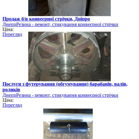
Продаж б/в конвеєрної стрічки, Дніпро
ДнепрРезина - ремонт, стикування конвеєрної стрічки
Ціна:
Перегляд
Послуги з футерування (обгумування) барабанів, валів,
роликів
ДнепрРезина - ремонт, стикування конвеєрної стрічки
Ціна:
Перегляд