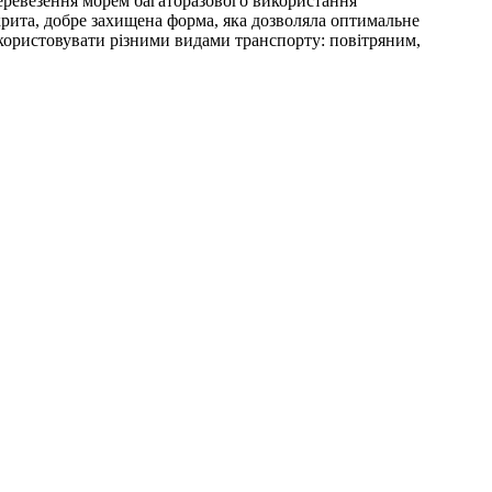
еревезення морем багаторазового використання
рита, добре захищена форма, яка дозволяла оптимальне
икористовувати різними видами транспорту: повітряним,