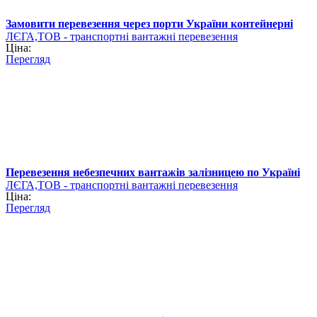
Замовити перевезення через порти України контейнерні
ЛЄГА,ТОВ - транспортні вантажні перевезення
Ціна:
Перегляд
Перевезення небезпечних вантажів залізницею по Україні
ЛЄГА,ТОВ - транспортні вантажні перевезення
Ціна:
Перегляд