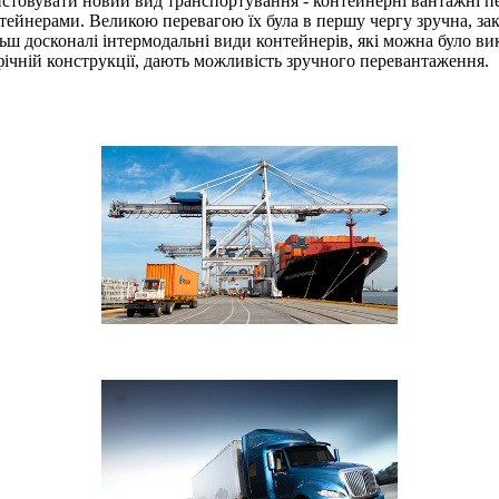
истовувати новий вид транспортування - контейнерні вантажні п
йнерами. Великою перевагою їх була в першу чергу зручна, зак
льш досконалі інтермодальні види контейнерів, які можна було в
ічній конструкції, дають можливість зручного перевантаження.