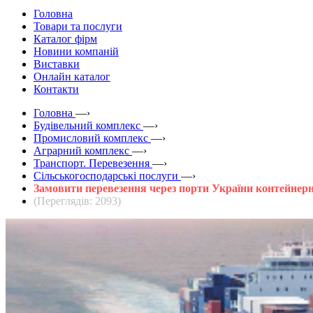
Головна
Товари та послуги
Каталог фірм
Новини компаній
Виставки
Онлайн каталог
Контакти
Головна
—›
Будівельний комплекс
—›
Промисловий комплекс
—›
Аграрний комплекс
—›
Транспорт. Перевезення
—›
Сільськогосподарські послуги
—›
Замовити перевезення через порти України контейнерн
(Переглядів: 2093)