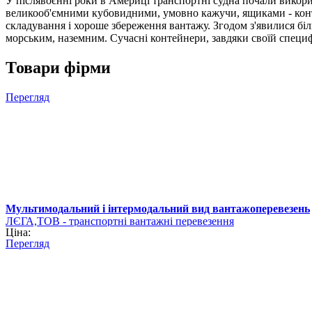
У післявоєнні роки в Америці транспортні судна почали викор
великооб'ємними кубовидними, умовно кажучи, ящиками - конте
складування і хороше збереження вантажу. Згодом з'явилися бі
морським, наземним. Сучасні контейнери, завдяки своїй специф
Товари фірми
Перегляд
Мультимодальний і інтермодальний вид вантажоперевезень
ЛЄГА,ТОВ - транспортні вантажні перевезення
Ціна:
Перегляд