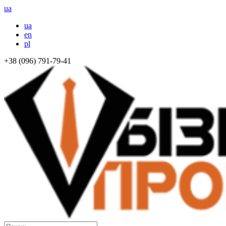
ua
ua
en
pl
+38 (096) 791-79-41