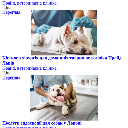
Прайд, ветеринарна клініка
Ціна:
Перегляд
Кісткова хірургія для домашніх тварин ветклініка Прайд,
Львів
Прайд, ветеринарна клініка
Ціна:
Перегляд
Послуги ендоскопії для собак у Львові