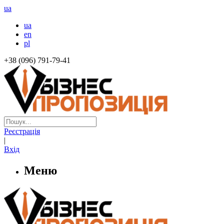
ua
ua
en
pl
+38 (096) 791-79-41
Реєстрація
|
Вхід
Меню