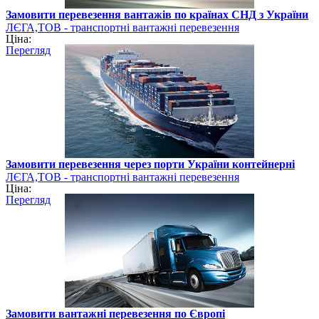
Замовити перевезення вантажів по країнах СНД з України
ЛЄГА,ТОВ - транспортні вантажні перевезення
Ціна:
Перегляд
Замовити перевезення через порти України контейнерні
ЛЄГА,ТОВ - транспортні вантажні перевезення
Ціна:
Перегляд
Замовити вантажні перевезення по Європі