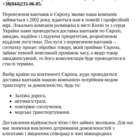
+38(044)233-06-05.
Перевезення вантажів в Європу, якими наша компанія
займається з 2002 року, вдаються нам в повній і професійній
мірі. Локально компанія розміщена в місті Києві та з серця
України нами проводиться доставка вантажів по Європі,
швидко, надійно і слідуючи пріоритетам, розробленим
відділом логістики. Послуги з перевезення вантажів –
спочатку процес обробки товару, який приймає Європа,
займає певний невеликий проміжок часу, а якщо товар
швидкопсувний, то його комплектація буде проводитися в
стислі терміни.
Вибір країни на континенті Європа, куди проводиться
доставка вантажів нашою компанією потрібним видом
транспорту за домовленістю, будь то:
Залізна дорога,
автомагістралі,
повітряне сполучення,
морське транспортування.
Доставлення відбувається чітко і без зайвих зволікань. Для нас
має значення виключно дотримання домовленостей з
клієнтами і зміцнення співпраці в зоні міжнародних