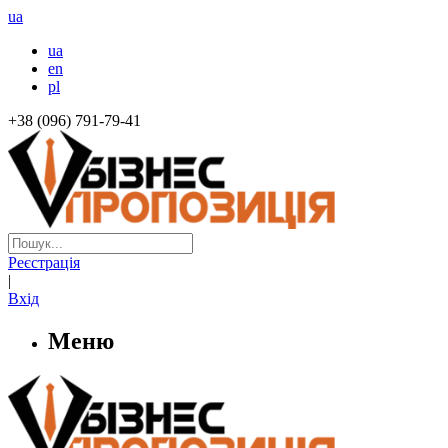
ua
ua
en
pl
+38 (096) 791-79-41
Реєстрація
|
Вхід
Меню