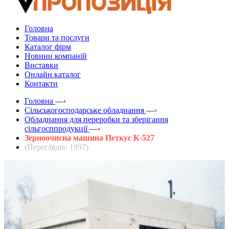
Головна
Товари та послуги
Каталог фірм
Новини компаній
Виставки
Онлайн каталог
Контакти
Головна
—›
Сільськогосподарське обладнання
—›
Обладнання для переробки та зберігання
сільгосппродукції
—›
Зерноочисна машина Петкус К-527
(Переглядів: 1997)