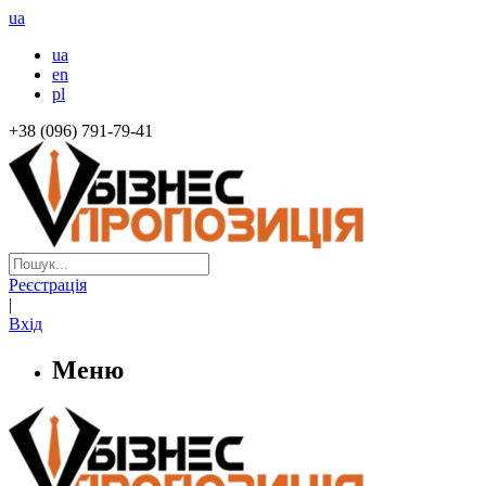
ua
ua
en
pl
+38 (096) 791-79-41
Реєстрація
|
Вхід
Меню