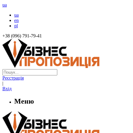
ua
ua
en
pl
+38 (096) 791-79-41
Реєстрація
|
Вхід
Меню