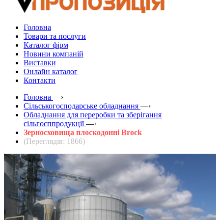
Головна
Товари та послуги
Каталог фірм
Новини компаній
Виставки
Онлайн каталог
Контакти
Головна
—›
Сільськогосподарське обладнання
—›
Обладнання для переробки та зберігання
сільгосппродукції
—›
Зерносховища плоскодонні Brock
(Переглядів: 1866)