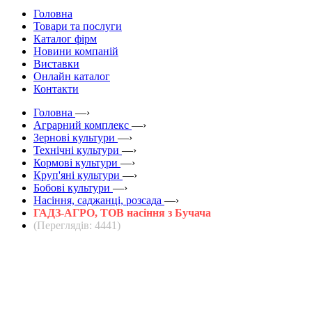
Головна
Товари та послуги
Каталог фірм
Новини компаній
Виставки
Онлайн каталог
Контакти
Головна
—›
Аграрний комплекс
—›
Зернові культури
—›
Технічні культури
—›
Кормові культури
—›
Круп'яні культури
—›
Бобові культури
—›
Насіння, саджанці, розсада
—›
ГАДЗ-АГРО, ТОВ насіння з Бучача
(Переглядів: 4441)