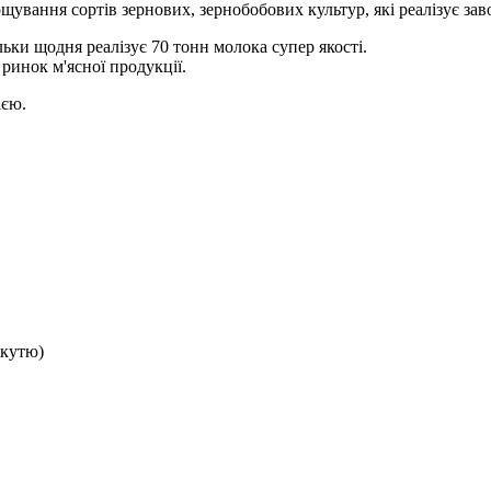
ання сортів зернових, зернобобових культур, які реалізує зав
ьки щодня реалізує 70 тонн молока супер якості.
инок м'ясної продукції.
ією.
 кутю)