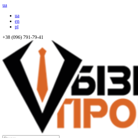
ua
ua
en
pl
+38 (096) 791-79-41