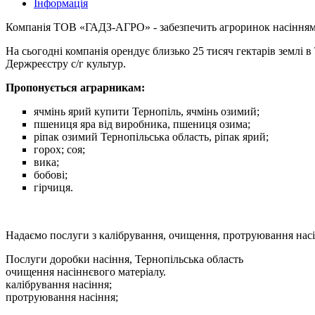
Інформація
Компанія ТОВ «ГАДЗ-АГРО» - забезпечить агроринок насінням
На сьогодні компанія орендує близько 25 тисяч гектарів землі в
Держреєстру с/г культур.
Пропонується аграрникам:
ячмінь ярий купити Тернопіль, ячмінь озимий;
пшениця яра від виробника, пшениця озима;
ріпак озимий Тернопільська область, ріпак ярий;
горох; соя;
вика;
бобові;
гірчиця.
Надаємо послуги з калібрування, очищення, протруювання насі
Послуги доробки насіння, Тернопільська область
очищення насіннєвого матеріалу.
калібрування насіння;
протруювання насіння;