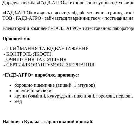
Дорадча служба «ГАДЗ-АГРО» технологічно супроводжує вирощув
«ГАДЗ-АГРО» входить в десятку лідерів молочного ринку, оскіл
ТОВ «ГАДЗ-АГРО» займається тваринництвом - постачання на р
Елеваторний комплекс «ГАДЗ-АГРО» з атестованою лаборатор
Пропонуємо:
- ПРИЙМАННЯ ТА ВІДВАНТАЖЕННЯ
- КОНТРОЛЬ ЯКОСТІ
- ОЧИЩЕННЯ ТА СУШІННЯ
- СЕРТИФІКОВАНІ УМОВИ ЗБЕРІГАННЯ
«ГАДЗ-АГРО» виробляє, пропонує:
борошно пшеничне (вищий, 1 ґатунок)
пшеничні висівки
крупи (ячмінні, кукурудзяні, пшеничні, горохові, перлові,
мед
Насіння з Бучача – гарантований врожай!