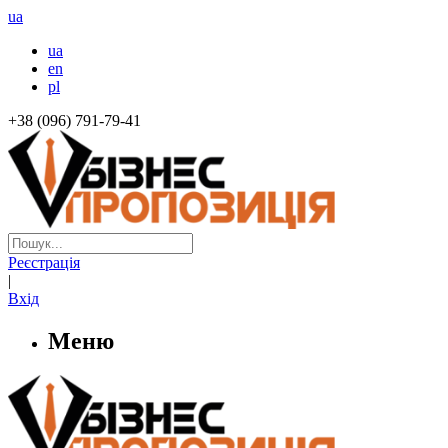
ua
ua
en
pl
+38 (096) 791-79-41
Реєстрація
|
Вхід
Меню