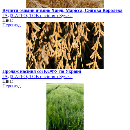
Купити озимий ячмінь Хайді, Марісса, Снігова Королева
ГАДЗ-АГРО, ТОВ насіння з Бучача
Ціна:
Перегляд
Продаж насіння сої КОФУ по Україні
ГАДЗ-АГРО, ТОВ насіння з Бучача
Ціна:
Перегляд