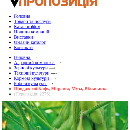
Головна
Товари та послуги
Каталог фірм
Новини компаній
Виставки
Онлайн каталог
Контакти
Головна
—›
Аграрний комплекс
—›
Зернові культури
—›
Технічні культури
—›
Кормові культури
—›
Бобові культури
—›
Продаж сої Кофу, Моравія, Муза, Вільшанка
(Переглядів: 2276)