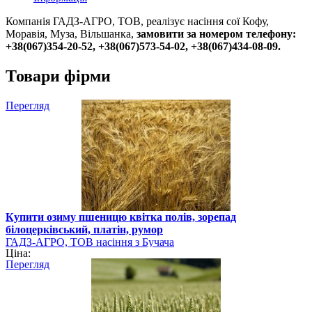
Компанія ГАДЗ-АГРО, ТОВ, реалізує насіння сої Кофу,
Моравія, Муза, Вільшанка,
замовити за номером телефону:
+38(067)354-20-52, +38(067)573-54-02, +38(067)434-08-09.
Товари фірми
Перегляд
Купити озиму пшеницю квітка полів, зорепад
білоцерківський, платін, румор
ГАДЗ-АГРО, ТОВ насіння з Бучача
Ціна:
Перегляд