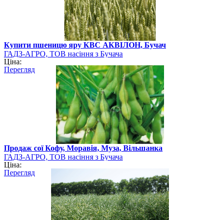
Купити пшеницю яру КВС АКВІЛОН, Бучач
ГАДЗ-АГРО, ТОВ насіння з Бучача
Ціна:
Перегляд
Продаж сої Кофу, Моравія, Муза, Вільшанка
ГАДЗ-АГРО, ТОВ насіння з Бучача
Ціна:
Перегляд