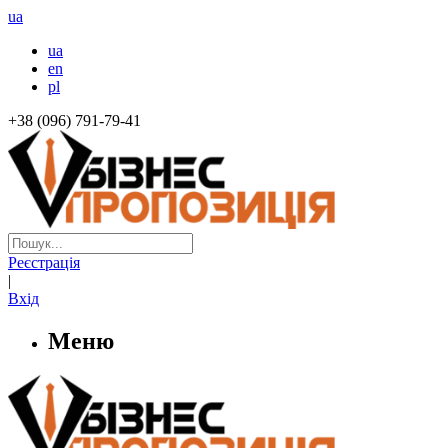
ua
ua
en
pl
+38 (096) 791-79-41
Реєстрація
|
Вхід
Меню