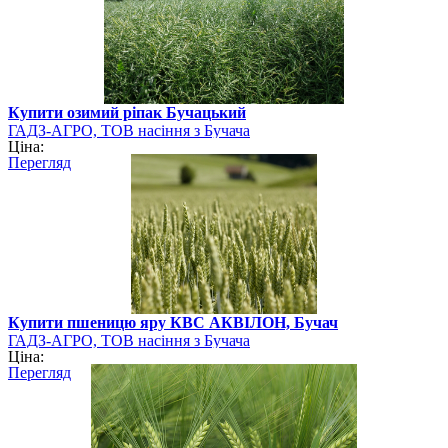
Купити озимий ріпак Бучацький
ГАДЗ-АГРО, ТОВ насіння з Бучача
Ціна:
Перегляд
Купити пшеницю яру КВС АКВІЛОН, Бучач
ГАДЗ-АГРО, ТОВ насіння з Бучача
Ціна:
Перегляд