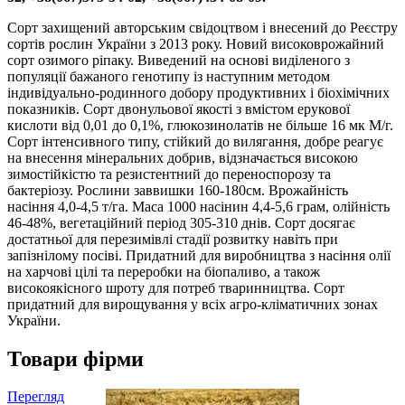
Сорт захищений авторським свідоцтвом і внесений до Реєстру
сортів рослин України з 2013 року. Новий високоврожайний
сорт озимого ріпаку. Виведений на основі виділеного з
популяції бажаного генотипу із наступним методом
індивідуально-родинного добору продуктивних і біохімічних
показників. Сорт двонульової якості з вмістом ерукової
кислоти від 0,01 до 0,1%, глюкозинолатів не більше 16 мк М/г.
Сорт інтенсивного типу, стійкий до вилягання, добре реагує
на внесення мінеральних добрив, відзначається високою
зимостійкістю та резистентний до переноспорозу та
бактеріозу. Рослини заввишки 160-180см. Врожайність
насіння 4,0-4,5 т/га. Маса 1000 насінин 4,4-5,6 грам, олійність
46-48%, вегетаційний період 305-310 днів. Сорт досягає
достатньої для перезимівлі стадії розвитку навіть при
запізнілому посіві. Придатний для виробництва з насіння олії
на харчові цілі та переробки на біопаливо, а також
високоякісного шроту для потреб тваринництва. Сорт
придатний для вирощування у всіх агро-кліматичних зонах
України.
Товари фірми
Перегляд