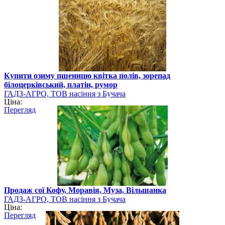
Купити озиму пшеницю квітка полів, зорепад
білоцерківський, платін, румор
ГАДЗ-АГРО, ТОВ насіння з Бучача
Ціна:
Перегляд
Продаж сої Кофу, Моравія, Муза, Вільшанка
ГАДЗ-АГРО, ТОВ насіння з Бучача
Ціна:
Перегляд