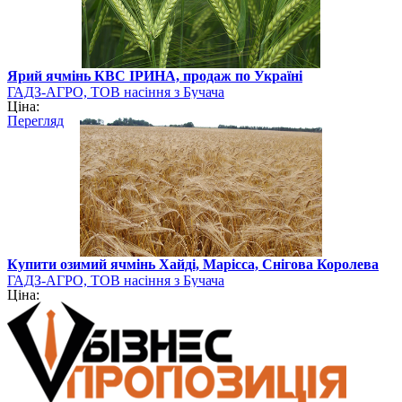
Ярий ячмінь КВС ІРИНА, продаж по Україні
ГАДЗ-АГРО, ТОВ насіння з Бучача
Ціна:
Перегляд
Купити озимий ячмінь Хайді, Марісса, Снігова Королева
ГАДЗ-АГРО, ТОВ насіння з Бучача
Ціна: