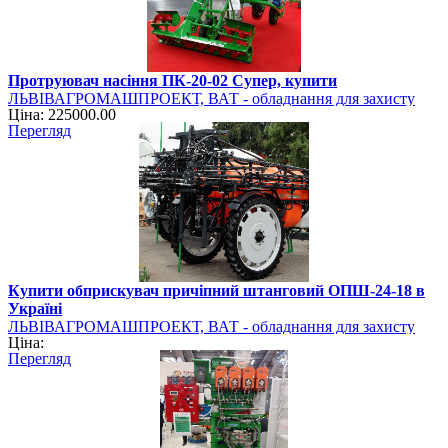
Протруювач насіння ПК-20-02 Супер, купити
ЛЬВІВАГРОМАШПРОЕКТ, ВАТ - обладнання для захисту
Ціна: 225000.00
рослин
Перегляд
Купити обприскувач причіпний штанговий ОПШ-24-18 в
Україні
ЛЬВІВАГРОМАШПРОЕКТ, ВАТ - обладнання для захисту
Ціна:
рослин
Перегляд