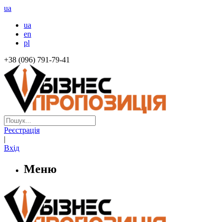
ua
ua
en
pl
+38 (096) 791-79-41
Реєстрація
|
Вхід
Меню