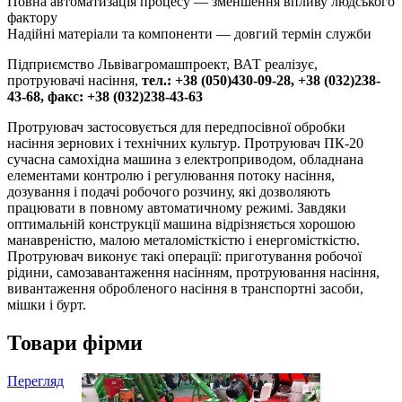
Повна автоматизація процесу — зменшення впливу людського
фактору
Надійні матеріали та компоненти — довгий термін служби
Підприємство Львівагромашпроект, ВАТ реалізує,
протруювачі насіння,
тел.: +38 (050)430-09-28, +38 (032)238-
43-68,
факс: +38 (032)238-43-63
Протруювач застосовується для передпосівної обробки
насіння зернових і технічних культур. Протруювач ПК-20
сучасна самохідна машина з електроприводом, обладнана
елементами контролю і регулювання потоку насіння,
дозування і подачі робочого розчину, які дозволяють
працювати в повному автоматичному режимі. Завдяки
оптимальній конструкції машина відрізняється хорошою
манавреністю, малою металомісткістю і енергомісткістю.
Протруювач виконує такі операції: приготування робочої
рідини, самозавантаження насінням, протруювання насіння,
вивантаження обробленого насіння в транспортні засоби,
мішки і бурт.
Товари фірми
Перегляд