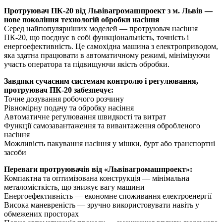
Протруювач ПК-20 від Львівагромашпроект з м. Львів —
нове покоління технологій обробки насіння
Серед найпопулярніших моделей — протруювач насіння
ПК-20, що поєднує в собі функціональність, точність і
енергоефективність. Це самохідна машина з електроприводом,
яка здатна працювати в автоматичному режимі, мінімізуючи
участь оператора та підвищуючи якість обробки.
Завдяки сучасним системам контролю і регулювання,
протруювач ПК-20 забезпечує:
Точне дозування робочого розчину
Рівномірну подачу та обробку насіння
Автоматичне регулювання швидкості та витрат
Функції самозавантаження та вивантаження обробленого
насіння
Можливість пакування насіння у мішки, бурт або транспортні
засоби
Переваги протруювачів від «Львівагромашпроект»:
Компактна та оптимізована конструкція — мінімальна
металомісткість, що знижує вагу машини
Енергоефективність — економне споживання електроенергії
Висока маневреність — зручно використовувати навіть у
обмежених просторах