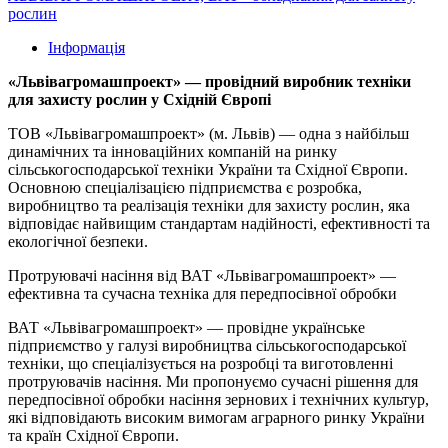
рослин
Інформація
«Львівагромашпроект» — провідний виробник техніки
для захисту рослин у Східній Європі
ТОВ «Львівагромашпроект» (м. Львів) — одна з найбільш
динамічних та інноваційних компаній на ринку
сільськогосподарської техніки України та Східної Європи.
Основною спеціалізацією підприємства є розробка,
виробництво та реалізація техніки для захисту рослин, яка
відповідає найвищим стандартам надійності, ефективності та
екологічної безпеки.
Протруювачі насіння від ВАТ «Львівагромашпроект» —
ефективна та сучасна техніка для передпосівної обробки
ВАТ «Львівагромашпроект» — провідне українське
підприємство у галузі виробництва сільськогосподарської
техніки, що спеціалізується на розробці та виготовленні
протруювачів насіння. Ми пропонуємо сучасні рішення для
передпосівної обробки насіння зернових і технічних культур,
які відповідають високим вимогам аграрного ринку України
та країн Східної Європи.